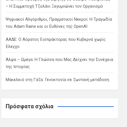
– Η Συμμετοχή Τζολάνι Ξεγυμνώνει τον Οργανισμό
Ψηφιακοί Αλγόριθμοι, Πραγματικοί Νεκροί: Η Τραγωδία
του Adam Raine και οι Ευθύνες της OpenAI
ΑΑΔΕ: Ο Αόρατος Εισπράκτορας που Κυβερνά χωρίς
Έλεγχο
Άλφα – Ωμέγα: Η Γλώσσα που Μας Δείχνει την Συνέχεια
της Ιστορίας
Μακελειό στη Γάζα: Γενοκτονία σε ζωντανή μετάδοση
Πρόσφατα σχόλια