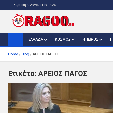
Skip
Κυριακή, 9 Αυγούστου, 2026
to
content
ORA600.GR
Η ΑΛΗΘΙΝΗ ΩΡΑ ΕΝΗΜΕΡΩΣΗΣ
ΕΛΛΑΔΑ
ΚΟΣΜΟΣ
ΗΠΕΙΡΟΣ
Π
Home
Blog
ΑΡΕΙΟΣ ΠΑΓΟΣ
Ετικέτα:
ΑΡΕΙΟΣ ΠΑΓΟΣ