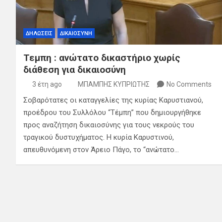
ΔΗΛΩΣΕΙΣ
ΔΙΚΑΙΟΣΥΝΗ
Τεμπη : ανώτατο δικαστήριο χωρίς
διάθεση για δικαιοσύνη
3 έτη ago
ΜΠΑΜΠΗΣ ΚΥΠΡΙΩΤΗΣ
No Comments
Σοβαρότατες οι καταγγελίες της κυρίας Καρυστιανού,
προέδρου του Συλλόλου “Τέμπη” που δημιουργήθηκε
προς αναζήτηση δικαιοσύνης για τους νεκρούς του
τραγικού δυστυχήματος. Η κυρία Καρυστινού,
απευθυνόμενη στον Άρειο Πάγο, το “ανώτατο…