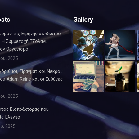
osts
Gallery
ουρός της Ειρήνης σε Θέατρο
 Η Συμμετοχή Τζολάνι
τον Οργανισμό
ου, 2025
όριθμοι, Πραγματικοί Νεκροί:
ου Adam Raine και οι Ευθύνες
ου, 2025
ατος Εισπράκτορας που
ίς Έλεγχο
υ, 2025