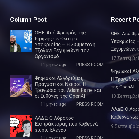
Column Post
Recent P
ΟΗΕ: Από Φρουρός της
ΟΗΕ: Από Φρ
Ειρήνης σε Θέατρο
Υποκρισίας –
Υποκρισίας – Η Συμμετοχή
Ξεγυμνώνει 
Τζολάνι Ξεγυμνώνει τον
Οργανισμό
17 Σεπτεμβρί
11 μήνες ago
PRESS ROOM
Ψηφιακοί Αλγ
Ψηφιακοί Αλγόριθμοι,
Η Τραγωδία τ
Πραγματικοί Νεκροί: Η
της OpenAI
Τραγωδία του Adam Raine και
οι Ευθύνες της OpenAI
13 Σεπτεμβρί
11 μήνες ago
PRESS ROOM
ΑΑΔΕ: Ο Αόρ
Κυβερνά χωρ
ΑΑΔΕ: Ο Αόρατος
Εισπράκτορας που Κυβερνά
9 Σεπτεμβρίο
χωρίς Έλεγχο
11 μήνες ago
PRESS ROOM