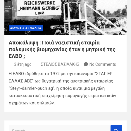
ΑΜΥΝΑ & ΑΣΦΑΛΕΙΑ
Αποκάλυψη : Ποιά ναζιστική εταιρία
πολεμικής βιομηχανίας ήταν η μητρική της
ΕΛΒΟ ;
3 έτη ago
ΣΤΕΛΙΟΣ ΒΑΣΙΛΑΚΗΣ
No Comments
Η ΕΛΒΟ ιδρύθηκε το 1972 με την επωνυμία “ΣΤΑΓΙΕΡ
ΕΛΛΑΣ ΑΒΕ” ως θυγατρική της αυστριακής εταιρείας
“Steyr-daimler-puch ag”, η οποία είναι μια μεγάλη
κατασκευαστική επιχείρηση παραγωγής στρατιωτικών
οχημάτων και οπλικών…
S