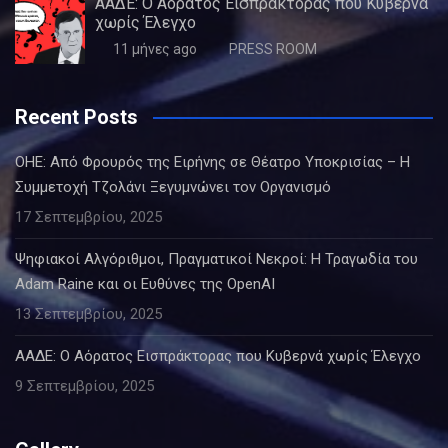
ΑΑΔΕ: Ο Αόρατος Εισπράκτορας που Κυβερνά
χωρίς Έλεγχο
11 μήνες ago
PRESS ROOM
Recent Posts
ΟΗΕ: Από Φρουρός της Ειρήνης σε Θέατρο Υποκρισίας – Η
Συμμετοχή Τζολάνι Ξεγυμνώνει τον Οργανισμό
17 Σεπτεμβρίου, 2025
Ψηφιακοί Αλγόριθμοι, Πραγματικοί Νεκροί: Η Τραγωδία του
Adam Raine και οι Ευθύνες της OpenAI
13 Σεπτεμβρίου, 2025
ΑΑΔΕ: Ο Αόρατος Εισπράκτορας που Κυβερνά χωρίς Έλεγχο
9 Σεπτεμβρίου, 2025