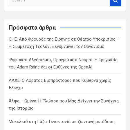
e
a
r
c
Πρόσφατα άρθρα
h
ΟΗΕ: Από Φρουρός της Ειρήνης σε Θέατρο Υποκρισίας –
Η Συμμετοχή Τζολάνι Ξεγυμνώνει τον Οργανισμό
Ψηφιακοί Αλγόριθμοι, Πραγματικοί Νεκροί: Η Τραγωδία
του Adam Raine και οι Ευθύνες της OpenAI
ΑΑΔΕ: Ο Αόρατος Εισπράκτορας που Κυβερνά χωρίς
Έλεγχο
Άλφα – Ωμέγα: Η Γλώσσα που Μας Δείχνει την Συνέχεια
της Ιστορίας
Μακελειό στη Γάζα: Γενοκτονία σε ζωντανή μετάδοση