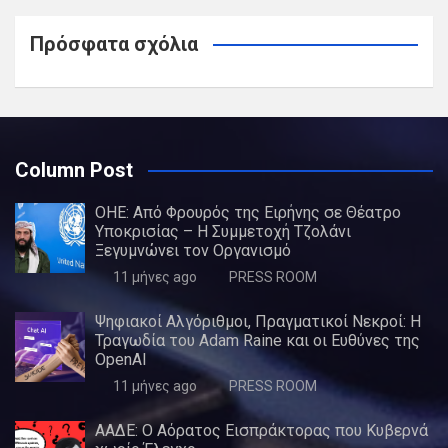
Πρόσφατα σχόλια
Column Post
ΟΗΕ: Από Φρουρός της Ειρήνης σε Θέατρο
Υποκρισίας – Η Συμμετοχή Τζολάνι
Ξεγυμνώνει τον Οργανισμό
11 μήνες ago
PRESS ROOM
Ψηφιακοί Αλγόριθμοι, Πραγματικοί Νεκροί: Η
Τραγωδία του Adam Raine και οι Ευθύνες της
OpenAI
11 μήνες ago
PRESS ROOM
ΑΑΔΕ: Ο Αόρατος Εισπράκτορας που Κυβερνά