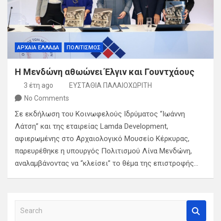
ΑΡΧΑΙΑ ΕΛΛΑΔΑ
ΠΟΛΙΤΙΣΜΟΣ
Η Μενδώνη αθωώνει Έλγιν και Γουντχάους
3 έτη ago
ΕΥΣΤΑΘΙΑ ΠΑΛΑΙΟΧΩΡΙΤΗ
No Comments
Σε εκδήλωση του Κοινωφελούς Ιδρύματος “Ιωάννη
Λάτση” και της εταιρείας Lamda Development,
αφιερωμένης στο Αρχαιολογικό Μουσείο Κέρκυρας,
παρευρέθηκε η υπουργός Πολιτισμού Λίνα Μενδώνη,
αναλαμβάνοντας να “κλείσει” το θέμα της επιστροφής…
S
e