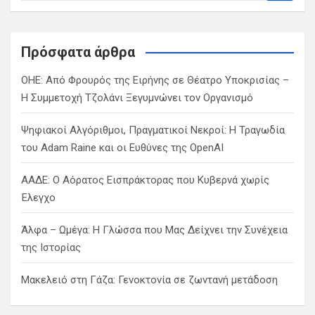
a
r
c
Πρόσφατα άρθρα
h
ΟΗΕ: Από Φρουρός της Ειρήνης σε Θέατρο Υποκρισίας –
Η Συμμετοχή Τζολάνι Ξεγυμνώνει τον Οργανισμό
Ψηφιακοί Αλγόριθμοι, Πραγματικοί Νεκροί: Η Τραγωδία
του Adam Raine και οι Ευθύνες της OpenAI
ΑΑΔΕ: Ο Αόρατος Εισπράκτορας που Κυβερνά χωρίς
Έλεγχο
Άλφα – Ωμέγα: Η Γλώσσα που Μας Δείχνει την Συνέχεια
της Ιστορίας
Μακελειό στη Γάζα: Γενοκτονία σε ζωντανή μετάδοση