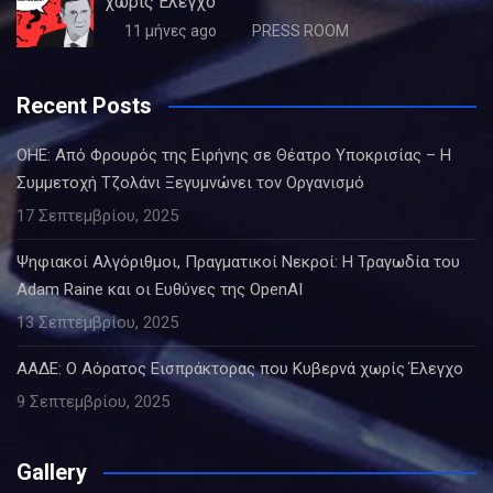
χωρίς Έλεγχο
11 μήνες ago
PRESS ROOM
Recent Posts
ΟΗΕ: Από Φρουρός της Ειρήνης σε Θέατρο Υποκρισίας – Η
Συμμετοχή Τζολάνι Ξεγυμνώνει τον Οργανισμό
17 Σεπτεμβρίου, 2025
Ψηφιακοί Αλγόριθμοι, Πραγματικοί Νεκροί: Η Τραγωδία του
Adam Raine και οι Ευθύνες της OpenAI
13 Σεπτεμβρίου, 2025
ΑΑΔΕ: Ο Αόρατος Εισπράκτορας που Κυβερνά χωρίς Έλεγχο
9 Σεπτεμβρίου, 2025
Gallery