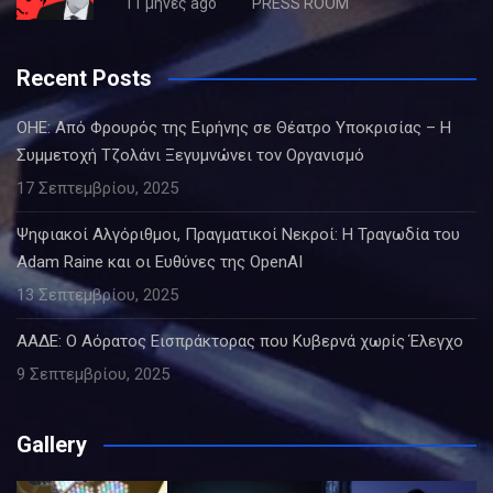
11 μήνες ago
PRESS ROOM
Recent Posts
ΟΗΕ: Από Φρουρός της Ειρήνης σε Θέατρο Υποκρισίας – Η
Συμμετοχή Τζολάνι Ξεγυμνώνει τον Οργανισμό
17 Σεπτεμβρίου, 2025
Ψηφιακοί Αλγόριθμοι, Πραγματικοί Νεκροί: Η Τραγωδία του
Adam Raine και οι Ευθύνες της OpenAI
13 Σεπτεμβρίου, 2025
ΑΑΔΕ: Ο Αόρατος Εισπράκτορας που Κυβερνά χωρίς Έλεγχο
9 Σεπτεμβρίου, 2025
Gallery