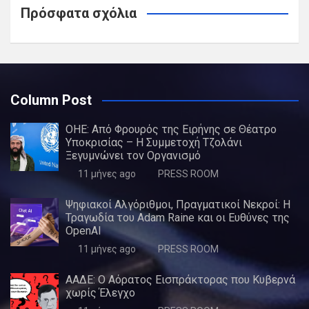
Πρόσφατα σχόλια
Column Post
ΟΗΕ: Από Φρουρός της Ειρήνης σε Θέατρο
Υποκρισίας – Η Συμμετοχή Τζολάνι
Ξεγυμνώνει τον Οργανισμό
11 μήνες ago
PRESS ROOM
Ψηφιακοί Αλγόριθμοι, Πραγματικοί Νεκροί: Η
Τραγωδία του Adam Raine και οι Ευθύνες της
OpenAI
11 μήνες ago
PRESS ROOM
ΑΑΔΕ: Ο Αόρατος Εισπράκτορας που Κυβερνά
χωρίς Έλεγχο