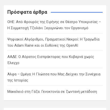
r
c
Πρόσφατα άρθρα
h
ΟΗΕ: Από Φρουρός της Ειρήνης σε Θέατρο Υποκρισίας –
Η Συμμετοχή Τζολάνι Ξεγυμνώνει τον Οργανισμό
Ψηφιακοί Αλγόριθμοι, Πραγματικοί Νεκροί: Η Τραγωδία
του Adam Raine και οι Ευθύνες της OpenAI
ΑΑΔΕ: Ο Αόρατος Εισπράκτορας που Κυβερνά χωρίς
Έλεγχο
Άλφα – Ωμέγα: Η Γλώσσα που Μας Δείχνει την Συνέχεια
της Ιστορίας
Μακελειό στη Γάζα: Γενοκτονία σε ζωντανή μετάδοση