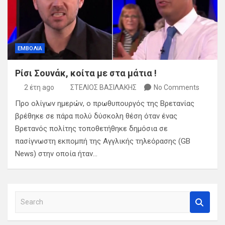
ΕΜΒΟΛΙΑ
Ρίσι Σουνάκ, κοίτα με στα μάτια !
2 έτη ago
ΣΤΕΛΙΟΣ ΒΑΣΙΛΑΚΗΣ
No Comments
Προ ολίγων ημερών, ο πρωθυπουργός της Βρετανίας
βρέθηκε σε πάρα πολύ δύσκολη θέση όταν ένας
Βρετανός πολίτης τοποθετήθηκε δημόσια σε
πασίγνωστη εκπομπή της Αγγλικής τηλεόρασης (GB
News) στην οποία ήταν…
S
e
a