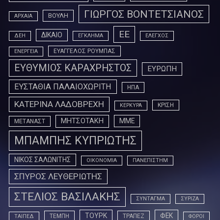
ΓΙΩΡΓΟΣ ΒΟΝΤΕΤΣΙΑΝΟΣ
ΒΟΥΛΗ
ΑΡΧΑΙΑ
ΕΕ
ΔΙΚΑΙΟ
ΔΕΗ
ΕΓΚΛΗΜΑ
ΕΛΕΓΧΟΣ
ΕΥΑΓΓΕΛΟΣ ΡΟΥΜΠΑΣ
ΕΝΕΡΓΕΙΑ
ΕΥΘΥΜΙΟΣ ΚΑΡΑΧΡΗΣΤΟΣ
ΕΥΡΩΠΗ
ΕΥΣΤΑΘΙΑ ΠΑΛΑΙΟΧΩΡΙΤΗ
ΗΠΑ
ΚΑΤΕΡΙΝΑ ΛΑΔΟΒΡΕΧΗ
ΚΡΙΣΗ
ΚΕΡΚΥΡΑ
ΜΗΤΣΟΤΑΚΗ
ΜΜΕ
ΜΕΤΑΝΑΣΤ
ΜΠΑΜΠΗΣ ΚΥΠΡΙΩΤΗΣ
ΝΙΚΟΣ ΣΑΛΩΝΙΤΗΣ
ΟΙΚΟΝΟΜΙΑ
ΠΑΝΕΠΙΣΤΗΜ
ΣΠΥΡΟΣ ΛΕΥΘΕΡΙΩΤΗΣ
ΣΤΕΛΙΟΣ ΒΑΣΙΛΑΚΗΣ
ΣΥΝΤΑΓΜΑ
ΣΥΡΙΖΑ
ΤΟΥΡΚ
ΦΕΚ
ΤΕΜΠΗ
ΤΡΑΠΕΖ
ΤΑΙΠΕΔ
ΦΟΡΟΙ