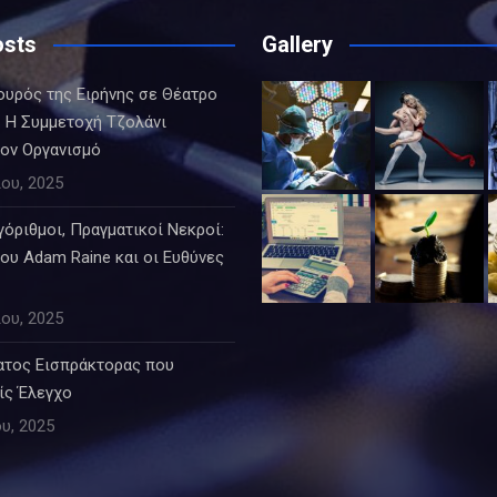
osts
Gallery
ουρός της Ειρήνης σε Θέατρο
 Η Συμμετοχή Τζολάνι
τον Οργανισμό
ου, 2025
όριθμοι, Πραγματικοί Νεκροί:
ου Adam Raine και οι Ευθύνες
ου, 2025
ατος Εισπράκτορας που
ίς Έλεγχο
υ, 2025