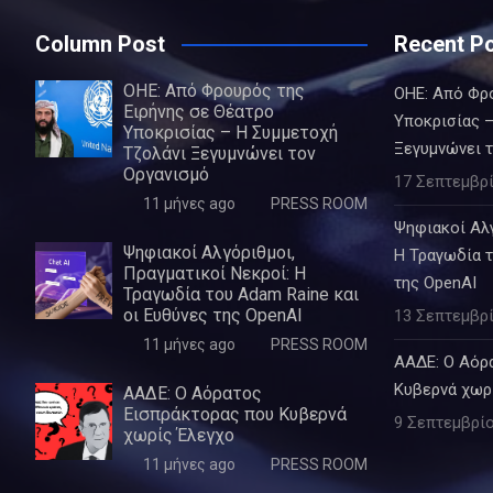
Column Post
Recent P
ΟΗΕ: Από Φρουρός της
ΟΗΕ: Από Φρ
Ειρήνης σε Θέατρο
Υποκρισίας –
Υποκρισίας – Η Συμμετοχή
Ξεγυμνώνει 
Τζολάνι Ξεγυμνώνει τον
Οργανισμό
17 Σεπτεμβρί
11 μήνες ago
PRESS ROOM
Ψηφιακοί Αλγ
Ψηφιακοί Αλγόριθμοι,
Η Τραγωδία τ
Πραγματικοί Νεκροί: Η
της OpenAI
Τραγωδία του Adam Raine και
οι Ευθύνες της OpenAI
13 Σεπτεμβρί
11 μήνες ago
PRESS ROOM
ΑΑΔΕ: Ο Αόρ
Κυβερνά χωρ
ΑΑΔΕ: Ο Αόρατος
Εισπράκτορας που Κυβερνά
9 Σεπτεμβρίο
χωρίς Έλεγχο
11 μήνες ago
PRESS ROOM