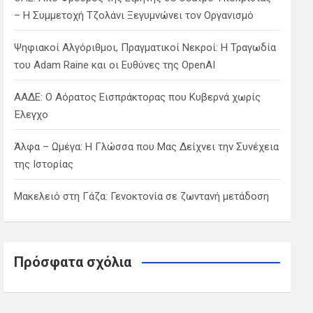
– Η Συμμετοχή Τζολάνι Ξεγυμνώνει τον Οργανισμό
Ψηφιακοί Αλγόριθμοι, Πραγματικοί Νεκροί: Η Τραγωδία
του Adam Raine και οι Ευθύνες της OpenAI
ΑΑΔΕ: Ο Αόρατος Εισπράκτορας που Κυβερνά χωρίς
Έλεγχο
Άλφα – Ωμέγα: Η Γλώσσα που Μας Δείχνει την Συνέχεια
της Ιστορίας
Μακελειό στη Γάζα: Γενοκτονία σε ζωντανή μετάδοση
Πρόσφατα σχόλια