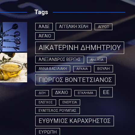
Tags
ΑΑΔΕ
ΑΓΓΕΛΙΚΗ ΧΕΛΗ
ΑΓΡΟΤ
ΑΙΓΑΙΟ
ΑΙΚΑΤΕΡΙΝΗ ΔΗΜΗΤΡΙΟΥ
ΑΛΕΞΑΝΔΡΟΣ ΒΕΡΓΗΣ
ΑΝΕΡΓΙΑ
ΒΟΥΛΗ
ΑΝΝΑ ΒΑΣΙΛΑΚΗ
ΑΡΧΑΙΑ
ΓΙΩΡΓΟΣ ΒΟΝΤΕΤΣΙΑΝΟΣ
ΕΕ
ΔΙΚΑΙΟ
ΔΕΗ
ΕΓΚΛΗΜΑ
ΕΛΕΓΧΟΣ
ΕΝΕΡΓΕΙΑ
ΕΥΑΓΓΕΛΟΣ ΡΟΥΜΠΑΣ
ΕΥΘΥΜΙΟΣ ΚΑΡΑΧΡΗΣΤΟΣ
ΕΥΡΩΠΗ