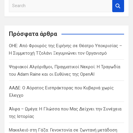
S
e
a
r
c
Πρόσφατα άρθρα
h
ΟΗΕ: Από Φρουρός της Ειρήνης σε Θέατρο Υποκρισίας –
Η Συμμετοχή Τζολάνι Ξεγυμνώνει τον Οργανισμό
Ψηφιακοί Αλγόριθμοι, Πραγματικοί Νεκροί: Η Τραγωδία
του Adam Raine και οι Ευθύνες της OpenAI
ΑΑΔΕ: Ο Αόρατος Εισπράκτορας που Κυβερνά χωρίς
Έλεγχο
Άλφα – Ωμέγα: Η Γλώσσα που Μας Δείχνει την Συνέχεια
της Ιστορίας
Μακελειό στη Γάζα: Γενοκτονία σε ζωντανή μετάδοση