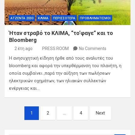
ΑΤΖΕΝΤΑ 2030
ΚΛΙΜΑ
ΠΕΡΙΣΣΟΤΕΡΑ
ΠΡΟΒΛΗΜΑΤΙΣΜΟΙ
Ήταν στραβό το ΚΛΙΜΑ, “τo’φαγε” και το
Bloomberg
2 έτη ago
PRESS ROOM
No Comments
Η ανησυχητική είδηση ήρθε από τους αναλυτές του
bloοmberg και αφορά την υπερθέρμανση του πλανήτη, η
οποία συμβαίνει ,παρά την αύξηση των πωλήσεων
ηλεκτρικών οχημάτων, των ηλιακών συλλεκτών
ενέργειας και…
Σελιδοποίηση
1
2
…
4
Next
άρθρων