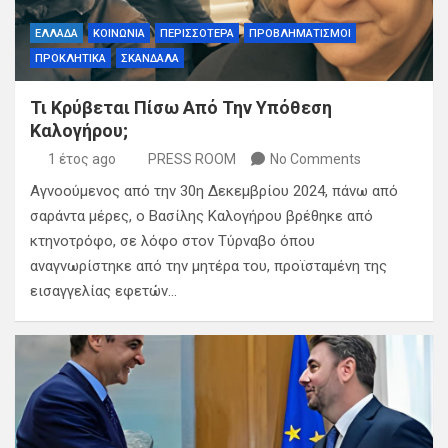
ΕΛΛΑΔΑ
ΚΟΙΝΩΝΙΑ
ΠΕΡΙΣΣΟΤΕΡΑ
ΠΡΟΒΛΗΜΑΤΙΣΜΟΙ
ΠΡΟΚΛΗΤΙΚΑ
ΣΚΑΝΔΑΛΑ
Τι Κρύβεται Πίσω Από Την Υπόθεση
Καλογήρου;
1 έτος ago
PRESS ROOM
No Comments
Αγνοούμενος από την 30η Δεκεμβρίου 2024, πάνω από
σαράντα μέρες, ο Βασίλης Καλογήρου βρέθηκε από
κτηνοτρόφο, σε λόφο στον Τύρναβο όπου
αναγνωρίστηκε από την μητέρα του, προϊσταμένη της
εισαγγελίας εφετών…