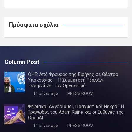
Πρόσφατα σχόλια
Column Post
ΟΗΕ: Από Φρουρός της Ειρήνης σε Θέατρο
Υποκρισίας – Η Συμμετοχή Τζολάνι
Ξεγυμνώνει τον Οργανισμό
11 μήνες ago
PRESS ROOM
Ψηφιακοί Αλγόριθμοι, Πραγματικοί Νεκροί: Η
Τραγωδία του Adam Raine και οι Ευθύνες της
OpenAI
11 μήνες ago
PRESS ROOM