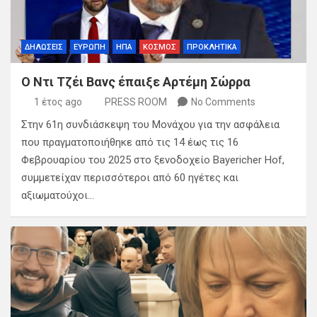
ΔΗΛΩΣΕΙΣ
ΕΥΡΩΠΗ
ΗΠΑ
ΚΟΣΜΟΣ
ΠΡΟΚΛΗΤΙΚΑ
Ο Ντι Τζέι Βανς έπαιξε Αρτέμη Σώρρα
1 έτος ago
PRESS ROOM
No Comments
Στην 61η συνδιάσκεψη του Μονάχου για την ασφάλεια
που πραγματοποιήθηκε από τις 14 έως τις 16
Φεβρουαρίου του 2025 στο ξενοδοχείο Bayericher Hof,
συμμετείχαν περισσότεροι από 60 ηγέτες και
αξιωματούχοι…