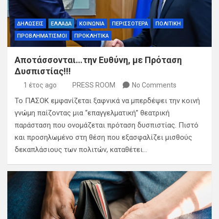
ΔΗΛΩΣΕΙΣ
ΕΛΛΑΔΑ
ΚΟΙΝΩΝΙΑ
ΠΕΡΙΣΣΟΤΕΡΑ
ΠΟΛΙΤΙΚΗ
ΠΡΟΒΛΗΜΑΤΙΣΜΟΙ
ΠΡΟΚΛΗΤΙΚΑ
Αποτάσσονται…την Ευθύνη, με Πρόταση
Δυσπιστίας!!!
1 έτος ago
PRESS ROOM
No Comments
Το ΠΑΣΟΚ εμφανίζεται ξαφνικά να μπερδέψει την κοινή
γνώμη παίζοντας μια “επαγγελματική” θεατρική
παράσταση που ονομάζεται πρόταση δυσπιστίας. Πιστό
και προσηλωμένο στη θέση που εξασφαλίζει μισθούς
δεκαπλάσιους των πολιτών, καταθέτει…