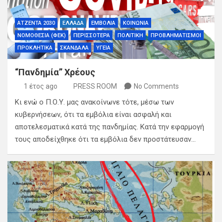
ΑΤΖΕΝΤΑ 2030
ΕΛΛΑΔΑ
ΕΜΒΟΛΙΑ
ΚΟΙΝΩΝΙΑ
ΝΟΜΟΘΕΣΙΑ (ΦΕΚ)
ΠΕΡΙΣΣΟΤΕΡΑ
ΠΟΛΙΤΙΚΗ
ΠΡΟΒΛΗΜΑΤΙΣΜΟΙ
ΠΡΟΚΛΗΤΙΚΑ
ΣΚΑΝΔΑΛΑ
ΥΓΕΙΑ
“Πανδημία” Χρέους
1 έτος ago
PRESS ROOM
No Comments
Κι ενώ ο Π.Ο.Υ. μας ανακοίνωνε τότε, μέσω των
κυβερνήσεων, ότι τα εμβόλια είναι ασφαλή και
αποτελεσματικά κατά της πανδημίας. Κατά την εφαρμογή
τους αποδείχθηκε ότι τα εμβόλια δεν προστάτευσαν…