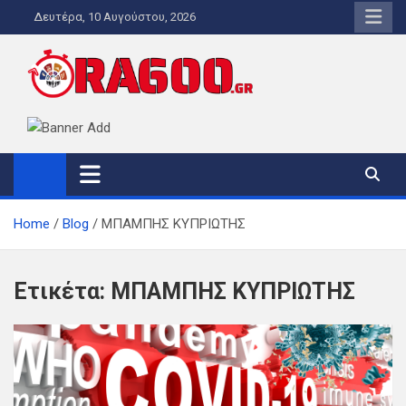
Skip
Δευτέρα, 10 Αυγούστου, 2026
to
content
ORA600.GR
Η ΑΛΗΘΙΝΗ ΩΡΑ ΕΝΗΜΕΡΩΣΗΣ
Home
Blog
ΜΠΑΜΠΗΣ ΚΥΠΡΙΩΤΗΣ
Ετικέτα:
ΜΠΑΜΠΗΣ ΚΥΠΡΙΩΤΗΣ