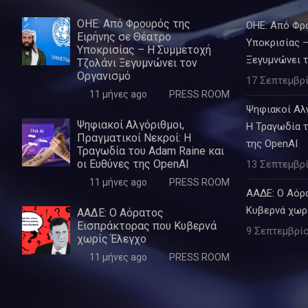
ΟΗΕ: Από Φρουρός της
ΟΗΕ: Από Φρ
Ειρήνης σε Θέατρο
Υποκρισίας –
Υποκρισίας – Η Συμμετοχή
Ξεγυμνώνει 
Τζολάνι Ξεγυμνώνει τον
Οργανισμό
17 Σεπτεμβρί
11 μήνες ago
PRESS ROOM
Ψηφιακοί Αλγ
Ψηφιακοί Αλγόριθμοι,
Η Τραγωδία τ
Πραγματικοί Νεκροί: Η
της OpenAI
Τραγωδία του Adam Raine και
οι Ευθύνες της OpenAI
13 Σεπτεμβρί
11 μήνες ago
PRESS ROOM
ΑΑΔΕ: Ο Αόρ
Κυβερνά χωρ
ΑΑΔΕ: Ο Αόρατος
Εισπράκτορας που Κυβερνά
9 Σεπτεμβρίο
χωρίς Έλεγχο
11 μήνες ago
PRESS ROOM