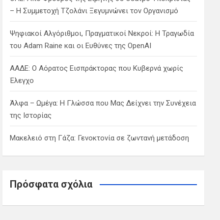
– Η Συμμετοχή Τζολάνι Ξεγυμνώνει τον Οργανισμό
Ψηφιακοί Αλγόριθμοι, Πραγματικοί Νεκροί: Η Τραγωδία
του Adam Raine και οι Ευθύνες της OpenAI
ΑΑΔΕ: Ο Αόρατος Εισπράκτορας που Κυβερνά χωρίς
Έλεγχο
Άλφα – Ωμέγα: Η Γλώσσα που Μας Δείχνει την Συνέχεια
της Ιστορίας
Μακελειό στη Γάζα: Γενοκτονία σε ζωντανή μετάδοση
Πρόσφατα σχόλια