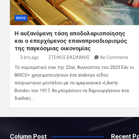
BRICS
Η αυξανόμενη τάση αποδολαριοποίησης
και ο επερχόμενος επαναπροσδιορισμός
της παγκόσμιας οικονομίας
3 έτη ago
ΣΤΕΛΙΟΣ ΒΑΣΙΛΑΚΗΣ
No Comments
Το νομισματικό σοκ της 22ας Αυγούστου του 2023 Εάν οι
BRICS+ χρησιμοποιήσουν ένα ανάλογο είδος
πατριωτικού μοντέλου με τα αμερικανικά «Liberty
Bonds» του 1917, θα μπορέσουν να δημιουργήσουν ένα
διεθνές…
Column Post
Recent P