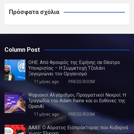
Πρόσφατα σχόλια
Column Post
ΟΗΕ: Από Φρουρός της Ειρήνης σε Θέατρο
Υποκρισίας – Η Συμμετοχή Τζολάνι
Ξεγυμνώνει τον Οργανισμό
11 μήνες ago
PRESS ROOM
Ψηφιακοί Αλγόριθμοι, Πραγματικοί Νεκροί: Η
Τραγωδία του Adam Raine και οι Ευθύνες της
OpenAI
11 μήνες ago
PRESS ROOM
ΑΑΔΕ: Ο Αόρατος Εισπράκτορας που Κυβερνά
χωρίς Έλεγχο