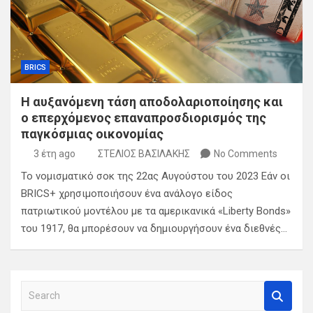
BRICS
Η αυξανόμενη τάση αποδολαριοποίησης και
ο επερχόμενος επαναπροσδιορισμός της
παγκόσμιας οικονομίας
3 έτη ago
ΣΤΕΛΙΟΣ ΒΑΣΙΛΑΚΗΣ
No Comments
Το νομισματικό σοκ της 22ας Αυγούστου του 2023 Εάν οι
BRICS+ χρησιμοποιήσουν ένα ανάλογο είδος
πατριωτικού μοντέλου με τα αμερικανικά «Liberty Bonds»
του 1917, θα μπορέσουν να δημιουργήσουν ένα διεθνές…
S
e