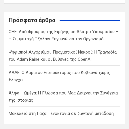
a
r
c
Πρόσφατα άρθρα
h
ΟΗΕ: Από Φρουρός της Ειρήνης σε Θέατρο Υποκρισίας –
Η Συμμετοχή Τζολάνι Ξεγυμνώνει τον Οργανισμό
Ψηφιακοί Αλγόριθμοι, Πραγματικοί Νεκροί: Η Τραγωδία
του Adam Raine και οι Ευθύνες της OpenAI
ΑΑΔΕ: Ο Αόρατος Εισπράκτορας που Κυβερνά χωρίς
Έλεγχο
Άλφα – Ωμέγα: Η Γλώσσα που Μας Δείχνει την Συνέχεια
της Ιστορίας
Μακελειό στη Γάζα: Γενοκτονία σε ζωντανή μετάδοση