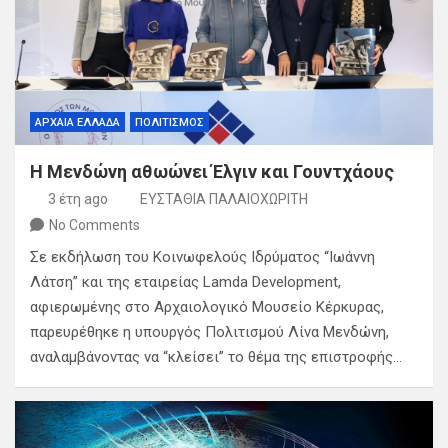
ΑΡΧΑΙΑ ΕΛΛΑΔΑ
ΠΟΛΙΤΙΣΜΟΣ
Η Μενδώνη αθωώνει Έλγιν και Γουντχάους
3 έτη ago
ΕΥΣΤΑΘΙΑ ΠΑΛΑΙΟΧΩΡΙΤΗ
No Comments
Σε εκδήλωση του Κοινωφελούς Ιδρύματος “Ιωάννη
Λάτση” και της εταιρείας Lamda Development,
αφιερωμένης στο Αρχαιολογικό Μουσείο Κέρκυρας,
παρευρέθηκε η υπουργός Πολιτισμού Λίνα Μενδώνη,
αναλαμβάνοντας να “κλείσει” το θέμα της επιστροφής…