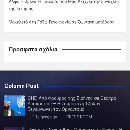
Άλφα – Ωμέγα: Η Γλώσσα που Μας Δείχνει την Συνέχεια
της Ιστορίας
Μακελειό στη Γάζα: Γενοκτονία σε ζωντανή μετάδοση
Πρόσφατα σχόλια
Column Post
ΟΗΕ: Από Φρουρός της Ειρήνης σε Θέατρο
Υποκρισίας – Η Συμμετοχή Τζολάνι
Ξεγυμνώνει τον Οργανισμό
11 μήνες ago
PRESS ROOM
Ψηφιακοί Αλγόριθμοι, Πραγματικοί Νεκροί: Η