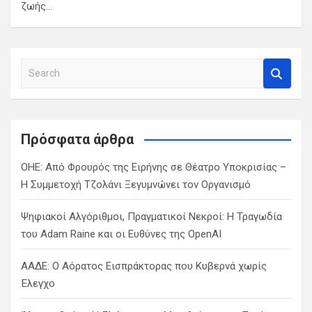
ζωής…
S
e
a
r
c
Πρόσφατα άρθρα
h
ΟΗΕ: Από Φρουρός της Ειρήνης σε Θέατρο Υποκρισίας –
Η Συμμετοχή Τζολάνι Ξεγυμνώνει τον Οργανισμό
Ψηφιακοί Αλγόριθμοι, Πραγματικοί Νεκροί: Η Τραγωδία
του Adam Raine και οι Ευθύνες της OpenAI
ΑΑΔΕ: Ο Αόρατος Εισπράκτορας που Κυβερνά χωρίς
Έλεγχο