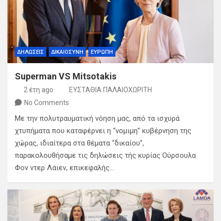
ΔΗΛΩΣΕΙΣ
ΔΙΚΑΙΟΣΥΝΗ
ΕΥΡΩΠΗ
Superman VS Mitsotakis
2 έτη ago
ΕΥΣΤΑΘΙΑ ΠΑΛΑΙΟΧΩΡΙΤΗ
No Comments
Με την πολυτραυματική νόηση μας, από τα ισχυρά
χτυπήματα που καταφέρνει η “νομιμη” κυβέρνηση της
χώρας, ιδιαίτερα στα θέματα “δικαίου”,
παρακολουθήσαμε τις δηλώσεις τής κυρίας Ούρσουλα
Φον ντερ Λάιεν, επικεφαλής…