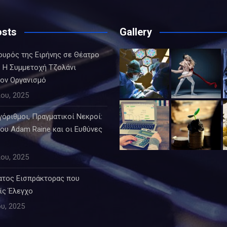
osts
Gallery
ουρός της Ειρήνης σε Θέατρο
 Η Συμμετοχή Τζολάνι
τον Οργανισμό
ου, 2025
όριθμοι, Πραγματικοί Νεκροί:
ου Adam Raine και οι Ευθύνες
ου, 2025
ατος Εισπράκτορας που
ίς Έλεγχο
υ, 2025