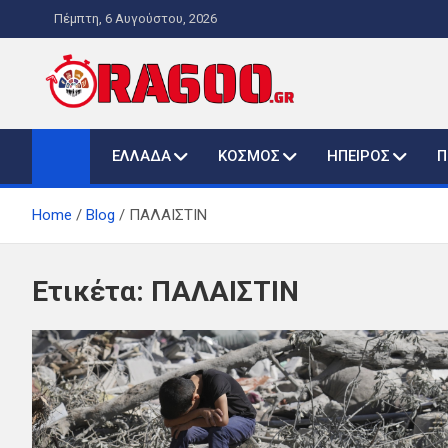
Skip
Πέμπτη, 6 Αυγούστου, 2026
to
content
ORA600.GR
Η ΑΛΗΘΙΝΗ ΩΡΑ ΕΝΗΜΕΡΩΣΗΣ
ΕΛΛΑΔΑ
ΚΟΣΜΟΣ
ΗΠΕΙΡΟΣ
Π
Home
Blog
ΠΑΛΑΙΣΤΙΝ
Ετικέτα:
ΠΑΛΑΙΣΤΙΝ