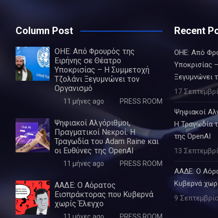
Column Post
Recent P
ΟΗΕ: Από Φρουρός της
ΟΗΕ: Από Φρ
Ειρήνης σε Θέατρο
Υποκρισίας –
Υποκρισίας – Η Συμμετοχή
Ξεγυμνώνει 
Τζολάνι Ξεγυμνώνει τον
Οργανισμό
17 Σεπτεμβρί
11 μήνες ago
PRESS ROOM
Ψηφιακοί Αλγ
Ψηφιακοί Αλγόριθμοι,
Η Τραγωδία τ
Πραγματικοί Νεκροί: Η
της OpenAI
Τραγωδία του Adam Raine και
οι Ευθύνες της OpenAI
13 Σεπτεμβρί
11 μήνες ago
PRESS ROOM
ΑΑΔΕ: Ο Αόρ
Κυβερνά χωρ
ΑΑΔΕ: Ο Αόρατος
Εισπράκτορας που Κυβερνά
9 Σεπτεμβρίο
χωρίς Έλεγχο
11 μήνες ago
PRESS ROOM