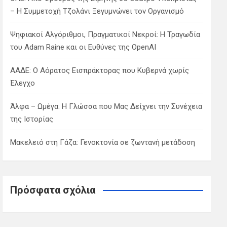
– Η Συμμετοχή Τζολάνι Ξεγυμνώνει τον Οργανισμό
Ψηφιακοί Αλγόριθμοι, Πραγματικοί Νεκροί: Η Τραγωδία
του Adam Raine και οι Ευθύνες της OpenAI
ΑΑΔΕ: Ο Αόρατος Εισπράκτορας που Κυβερνά χωρίς
Έλεγχο
Άλφα – Ωμέγα: Η Γλώσσα που Μας Δείχνει την Συνέχεια
της Ιστορίας
Μακελειό στη Γάζα: Γενοκτονία σε ζωντανή μετάδοση
Πρόσφατα σχόλια