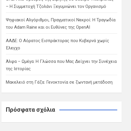
– Η Συμμετοχή Τζολάνι Ξεγυμνώνει τον Οργανισμό
Ψηφιακοί Αλγόριθμοι, Πραγματικοί Νεκροί: Η Τραγωδία
του Adam Raine και οι Ευθύνες της OpenAI
ΑΑΔΕ: Ο Αόρατος Εισπράκτορας που Κυβερνά χωρίς
Έλεγχο
Άλφα – Ωμέγα: Η Γλώσσα που Μας Δείχνει την Συνέχεια
της Ιστορίας
Μακελειό στη Γάζα: Γενοκτονία σε ζωντανή μετάδοση
Πρόσφατα σχόλια