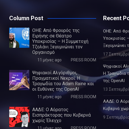
Column Post
Recent P
ΟΗΕ: Από Φρουρός της
ΟΗΕ: Από Φρ
Ειρήνης σε Θέατρο
Υποκρισίας –
Υποκρισίας – Η Συμμετοχή
Ξεγυμνώνει 
Τζολάνι Ξεγυμνώνει τον
Οργανισμό
17 Σεπτεμβρί
11 μήνες ago
PRESS ROOM
Ψηφιακοί Αλγ
Ψηφιακοί Αλγόριθμοι,
Η Τραγωδία τ
Πραγματικοί Νεκροί: Η
της OpenAI
Τραγωδία του Adam Raine και
οι Ευθύνες της OpenAI
13 Σεπτεμβρί
11 μήνες ago
PRESS ROOM
ΑΑΔΕ: Ο Αόρ
Κυβερνά χωρ
ΑΑΔΕ: Ο Αόρατος
Εισπράκτορας που Κυβερνά
9 Σεπτεμβρίο
χωρίς Έλεγχο
11 μήνες ago
PRESS ROOM