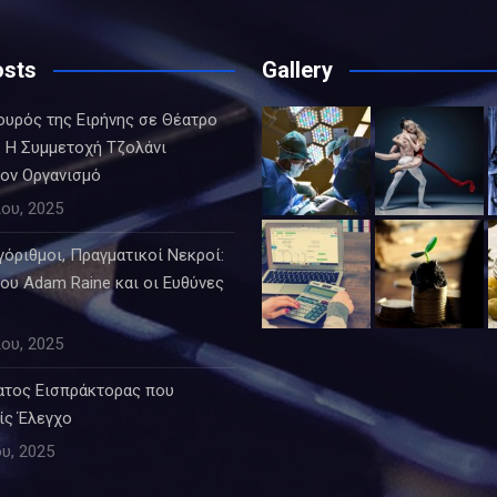
osts
Gallery
ουρός της Ειρήνης σε Θέατρο
 Η Συμμετοχή Τζολάνι
τον Οργανισμό
ου, 2025
όριθμοι, Πραγματικοί Νεκροί:
ου Adam Raine και οι Ευθύνες
ου, 2025
ατος Εισπράκτορας που
ίς Έλεγχο
υ, 2025