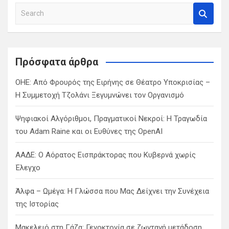
S
e
a
r
c
Πρόσφατα άρθρα
h
ΟΗΕ: Από Φρουρός της Ειρήνης σε Θέατρο Υποκρισίας –
Η Συμμετοχή Τζολάνι Ξεγυμνώνει τον Οργανισμό
Ψηφιακοί Αλγόριθμοι, Πραγματικοί Νεκροί: Η Τραγωδία
του Adam Raine και οι Ευθύνες της OpenAI
ΑΑΔΕ: Ο Αόρατος Εισπράκτορας που Κυβερνά χωρίς
Έλεγχο
Άλφα – Ωμέγα: Η Γλώσσα που Μας Δείχνει την Συνέχεια
της Ιστορίας
Μακελειό στη Γάζα: Γενοκτονία σε ζωντανή μετάδοση