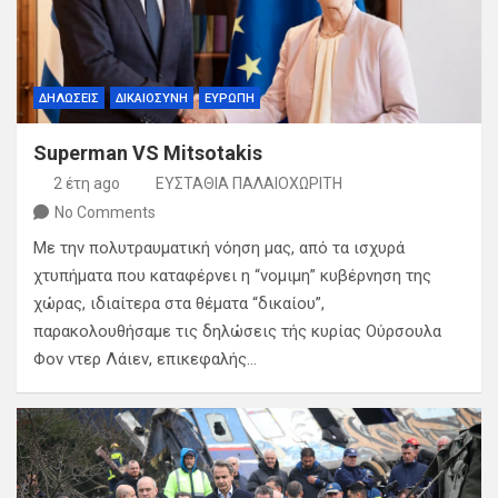
ΔΗΛΩΣΕΙΣ
ΔΙΚΑΙΟΣΥΝΗ
ΕΥΡΩΠΗ
Superman VS Mitsotakis
2 έτη ago
ΕΥΣΤΑΘΙΑ ΠΑΛΑΙΟΧΩΡΙΤΗ
No Comments
Με την πολυτραυματική νόηση μας, από τα ισχυρά
χτυπήματα που καταφέρνει η “νομιμη” κυβέρνηση της
χώρας, ιδιαίτερα στα θέματα “δικαίου”,
παρακολουθήσαμε τις δηλώσεις τής κυρίας Ούρσουλα
Φον ντερ Λάιεν, επικεφαλής…