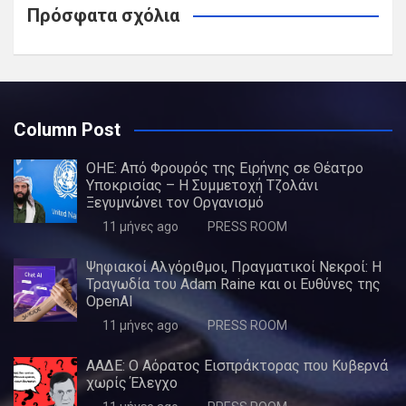
Πρόσφατα σχόλια
Column Post
ΟΗΕ: Από Φρουρός της Ειρήνης σε Θέατρο
Υποκρισίας – Η Συμμετοχή Τζολάνι
Ξεγυμνώνει τον Οργανισμό
11 μήνες ago
PRESS ROOM
Ψηφιακοί Αλγόριθμοι, Πραγματικοί Νεκροί: Η
Τραγωδία του Adam Raine και οι Ευθύνες της
OpenAI
11 μήνες ago
PRESS ROOM
ΑΑΔΕ: Ο Αόρατος Εισπράκτορας που Κυβερνά
χωρίς Έλεγχο