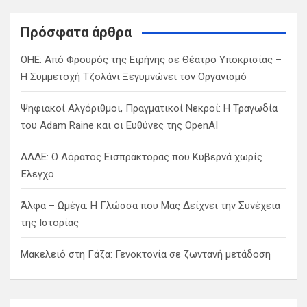
r
c
Πρόσφατα άρθρα
h
ΟΗΕ: Από Φρουρός της Ειρήνης σε Θέατρο Υποκρισίας –
Η Συμμετοχή Τζολάνι Ξεγυμνώνει τον Οργανισμό
Ψηφιακοί Αλγόριθμοι, Πραγματικοί Νεκροί: Η Τραγωδία
του Adam Raine και οι Ευθύνες της OpenAI
ΑΑΔΕ: Ο Αόρατος Εισπράκτορας που Κυβερνά χωρίς
Έλεγχο
Άλφα – Ωμέγα: Η Γλώσσα που Μας Δείχνει την Συνέχεια
της Ιστορίας
Μακελειό στη Γάζα: Γενοκτονία σε ζωντανή μετάδοση