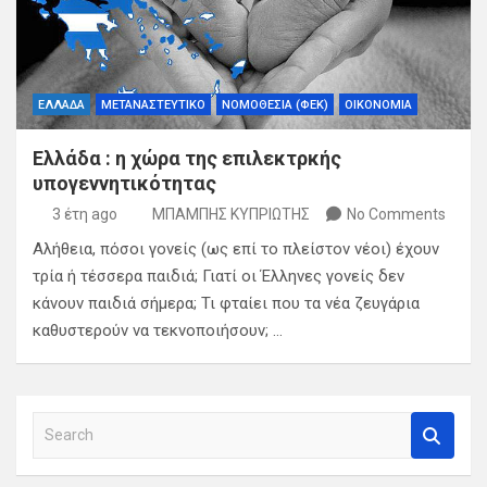
ΕΛΛΑΔΑ
ΜΕΤΑΝΑΣΤΕΥΤΙΚΟ
ΝΟΜΟΘΕΣΙΑ (ΦΕΚ)
ΟΙΚΟΝΟΜΙΑ
Ελλάδα : η χώρα της επιλεκτρκής
υπογεννητικότητας
3 έτη ago
ΜΠΑΜΠΗΣ ΚΥΠΡΙΩΤΗΣ
No Comments
Αλήθεια, πόσοι γονείς (ως επί το πλείστον νέοι) έχουν
τρία ή τέσσερα παιδιά; Γιατί οι Έλληνες γονείς δεν
κάνουν παιδιά σήμερα; Τι φταίει που τα νέα ζευγάρια
καθυστερούν να τεκνοποιήσουν; …
S
e
a