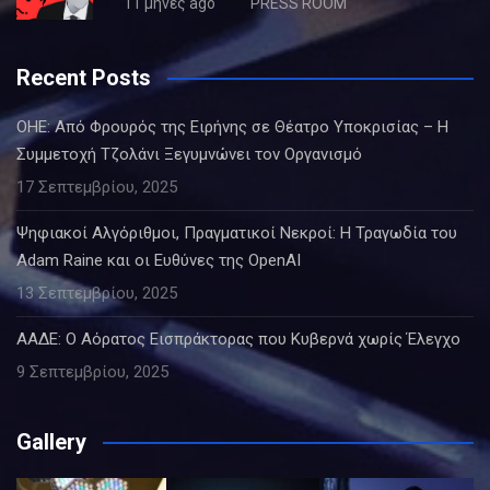
11 μήνες ago
PRESS ROOM
Recent Posts
ΟΗΕ: Από Φρουρός της Ειρήνης σε Θέατρο Υποκρισίας – Η
Συμμετοχή Τζολάνι Ξεγυμνώνει τον Οργανισμό
17 Σεπτεμβρίου, 2025
Ψηφιακοί Αλγόριθμοι, Πραγματικοί Νεκροί: Η Τραγωδία του
Adam Raine και οι Ευθύνες της OpenAI
13 Σεπτεμβρίου, 2025
ΑΑΔΕ: Ο Αόρατος Εισπράκτορας που Κυβερνά χωρίς Έλεγχο
9 Σεπτεμβρίου, 2025
Gallery