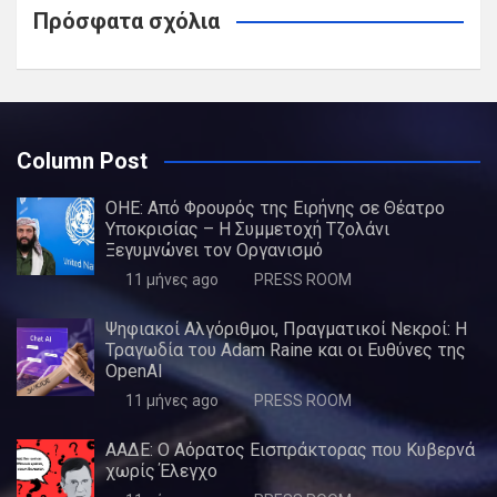
Πρόσφατα σχόλια
Column Post
ΟΗΕ: Από Φρουρός της Ειρήνης σε Θέατρο
Υποκρισίας – Η Συμμετοχή Τζολάνι
Ξεγυμνώνει τον Οργανισμό
11 μήνες ago
PRESS ROOM
Ψηφιακοί Αλγόριθμοι, Πραγματικοί Νεκροί: Η
Τραγωδία του Adam Raine και οι Ευθύνες της
OpenAI
11 μήνες ago
PRESS ROOM
ΑΑΔΕ: Ο Αόρατος Εισπράκτορας που Κυβερνά
χωρίς Έλεγχο