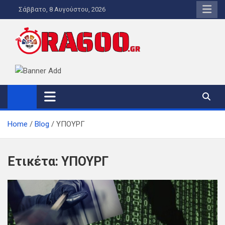
Skip
Σάββατο, 8 Αυγούστου, 2026
to
content
ORA600.GR
Η ΑΛΗΘΙΝΗ ΩΡΑ ΕΝΗΜΕΡΩΣΗΣ
Home
Blog
ΥΠΟΥΡΓ
Ετικέτα:
ΥΠΟΥΡΓ