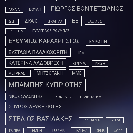
ΓΙΩΡΓΟΣ ΒΟΝΤΕΤΣΙΑΝΟΣ
ΒΟΥΛΗ
ΑΡΧΑΙΑ
ΕΕ
ΔΙΚΑΙΟ
ΔΕΗ
ΕΓΚΛΗΜΑ
ΕΛΕΓΧΟΣ
ΕΥΑΓΓΕΛΟΣ ΡΟΥΜΠΑΣ
ΕΝΕΡΓΕΙΑ
ΕΥΘΥΜΙΟΣ ΚΑΡΑΧΡΗΣΤΟΣ
ΕΥΡΩΠΗ
ΕΥΣΤΑΘΙΑ ΠΑΛΑΙΟΧΩΡΙΤΗ
ΗΠΑ
ΚΑΤΕΡΙΝΑ ΛΑΔΟΒΡΕΧΗ
ΚΡΙΣΗ
ΚΕΡΚΥΡΑ
ΜΗΤΣΟΤΑΚΗ
ΜΜΕ
ΜΕΤΑΝΑΣΤ
ΜΠΑΜΠΗΣ ΚΥΠΡΙΩΤΗΣ
ΝΙΚΟΣ ΣΑΛΩΝΙΤΗΣ
ΟΙΚΟΝΟΜΙΑ
ΠΑΝΕΠΙΣΤΗΜ
ΣΠΥΡΟΣ ΛΕΥΘΕΡΙΩΤΗΣ
ΣΤΕΛΙΟΣ ΒΑΣΙΛΑΚΗΣ
ΣΥΝΤΑΓΜΑ
ΣΥΡΙΖΑ
ΤΟΥΡΚ
ΦΕΚ
ΤΕΜΠΗ
ΤΡΑΠΕΖ
ΤΑΙΠΕΔ
ΦΟΡΟΙ