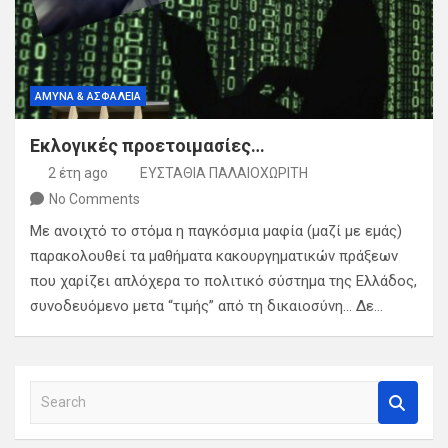
ΑΜΥΝΑ & ΑΣΦΑΛΕΙΑ
Εκλογικές προετοιμασίες…
2 έτη ago
ΕΥΣΤΑΘΙΑ ΠΑΛΑΙΟΧΩΡΙΤΗ
No Comments
Με ανοιχτό το στόμα η παγκόσμια μαφία (μαζί με εμάς)
παρακολουθεί τα μαθήματα κακουργηματικών πράξεων
που χαρίζει απλόχερα το πολιτικό σύστημα της Ελλάδος,
συνοδευόμενο μετα “τιμής” από τη δικαιοσύνη… Δε…
S
e
a