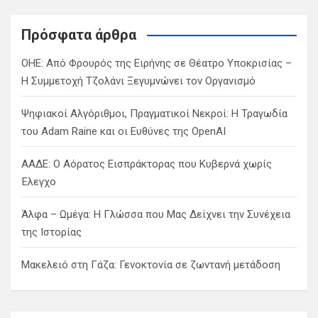
r
c
Πρόσφατα άρθρα
h
ΟΗΕ: Από Φρουρός της Ειρήνης σε Θέατρο Υποκρισίας –
Η Συμμετοχή Τζολάνι Ξεγυμνώνει τον Οργανισμό
Ψηφιακοί Αλγόριθμοι, Πραγματικοί Νεκροί: Η Τραγωδία
του Adam Raine και οι Ευθύνες της OpenAI
ΑΑΔΕ: Ο Αόρατος Εισπράκτορας που Κυβερνά χωρίς
Έλεγχο
Άλφα – Ωμέγα: Η Γλώσσα που Μας Δείχνει την Συνέχεια
της Ιστορίας
Μακελειό στη Γάζα: Γενοκτονία σε ζωντανή μετάδοση