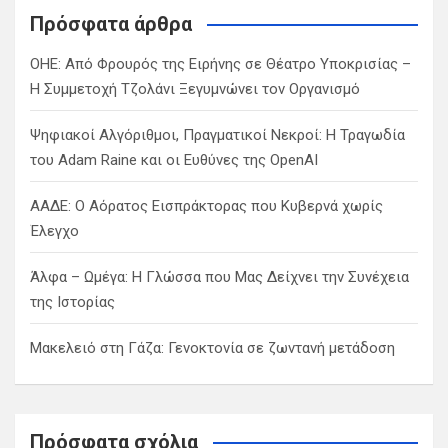
c
Πρόσφατα άρθρα
h
ΟΗΕ: Από Φρουρός της Ειρήνης σε Θέατρο Υποκρισίας –
Η Συμμετοχή Τζολάνι Ξεγυμνώνει τον Οργανισμό
Ψηφιακοί Αλγόριθμοι, Πραγματικοί Νεκροί: Η Τραγωδία
του Adam Raine και οι Ευθύνες της OpenAI
ΑΑΔΕ: Ο Αόρατος Εισπράκτορας που Κυβερνά χωρίς
Έλεγχο
Άλφα – Ωμέγα: Η Γλώσσα που Μας Δείχνει την Συνέχεια
της Ιστορίας
Μακελειό στη Γάζα: Γενοκτονία σε ζωντανή μετάδοση
Πρόσφατα σχόλια