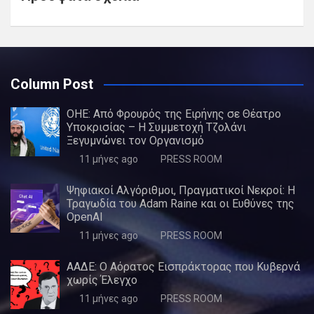
Column Post
ΟΗΕ: Από Φρουρός της Ειρήνης σε Θέατρο
Υποκρισίας – Η Συμμετοχή Τζολάνι
Ξεγυμνώνει τον Οργανισμό
11 μήνες ago
PRESS ROOM
Ψηφιακοί Αλγόριθμοι, Πραγματικοί Νεκροί: Η
Τραγωδία του Adam Raine και οι Ευθύνες της
OpenAI
11 μήνες ago
PRESS ROOM
ΑΑΔΕ: Ο Αόρατος Εισπράκτορας που Κυβερνά
χωρίς Έλεγχο
11 μήνες ago
PRESS ROOM