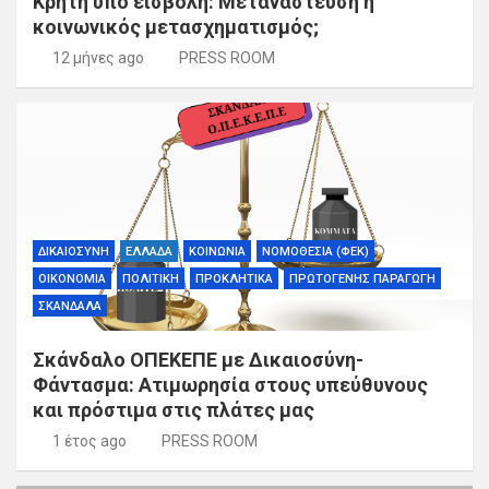
Κρήτη υπό εισβολή: Μετανάστευση ή
κοινωνικός μετασχηματισμός;
12 μήνες ago
PRESS ROOM
ΔΙΚΑΙΟΣΥΝΗ
ΕΛΛΑΔΑ
ΚΟΙΝΩΝΙΑ
ΝΟΜΟΘΕΣΙΑ (ΦΕΚ)
ΟΙΚΟΝΟΜΙΑ
ΠΟΛΙΤΙΚΗ
ΠΡΟΚΛΗΤΙΚΑ
ΠΡΩΤΟΓΕΝΗΣ ΠΑΡΑΓΩΓΗ
ΣΚΑΝΔΑΛΑ
Σκάνδαλο ΟΠΕΚΕΠΕ με Δικαιοσύνη-
Φάντασμα: Ατιμωρησία στους υπεύθυνους
και πρόστιμα στις πλάτες μας
1 έτος ago
PRESS ROOM