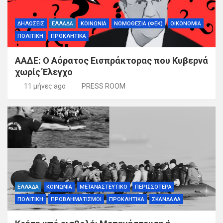
ΔΗΛΩΣΕΙΣ
ΕΛΛΑΔΑ
ΚΟΙΝΩΝΙΑ
ΝΟΜΟΘΕΣΙΑ (ΦΕΚ)
ΟΙΚΟΝΟΜΙΑ
ΠΟΛΙΤΙΚΗ
ΠΡΟΚΛΗΤΙΚΑ
ΑΑΔΕ: Ο Αόρατος Εισπράκτορας που Κυβερνά
χωρίς Έλεγχο
11 μήνες ago
PRESS ROOM
ΕΛΛΑΔΑ
ΚΟΙΝΩΝΙΑ
ΜΕΤΑΝΑΣΤΕΥΤΙΚΟ
ΠΕΡΙΣΣΟΤΕΡΑ
ΠΟΛΙΤΙΚΗ
ΠΡΟΒΛΗΜΑΤΙΣΜΟΙ
ΠΡΟΚΛΗΤΙΚΑ
ΣΚΑΝΔΑΛΑ