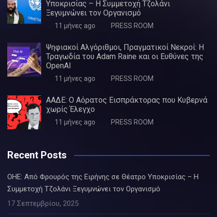
Υποκρισίας – Η Συμμετοχή Τζολάνι
Ξεγυμνώνει τον Οργανισμό
11 μήνες ago
PRESS ROOM
Ψηφιακοί Αλγόριθμοι, Πραγματικοί Νεκροί: Η
Τραγωδία του Adam Raine και οι Ευθύνες της
OpenAI
11 μήνες ago
PRESS ROOM
ΑΑΔΕ: Ο Αόρατος Εισπράκτορας που Κυβερνά
χωρίς Έλεγχο
11 μήνες ago
PRESS ROOM
Recent Posts
ΟΗΕ: Από Φρουρός της Ειρήνης σε Θέατρο Υποκρισίας – Η
Συμμετοχή Τζολάνι Ξεγυμνώνει τον Οργανισμό
17 Σεπτεμβρίου, 2025