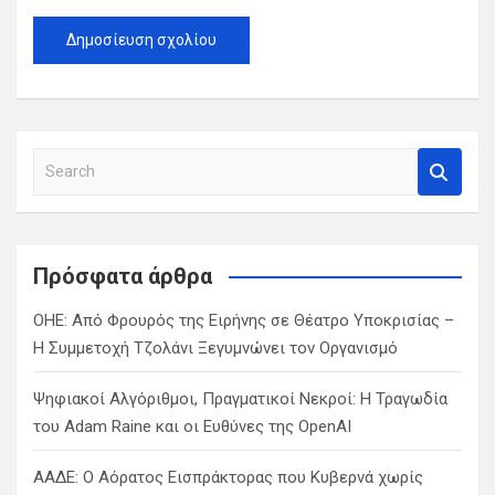
S
e
a
r
c
Πρόσφατα άρθρα
h
ΟΗΕ: Από Φρουρός της Ειρήνης σε Θέατρο Υποκρισίας –
Η Συμμετοχή Τζολάνι Ξεγυμνώνει τον Οργανισμό
Ψηφιακοί Αλγόριθμοι, Πραγματικοί Νεκροί: Η Τραγωδία
του Adam Raine και οι Ευθύνες της OpenAI
ΑΑΔΕ: Ο Αόρατος Εισπράκτορας που Κυβερνά χωρίς