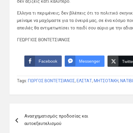
δεν αξίζεις κάτι καλύτερο.
Έλληνα τι περιμένεις; δεν βλέπεις ότι το πολιτικό σκηνι
μείναμε να μαχόμαστε για τα όνειρά μας, σε ένα κόσμο πο
απειλές θα αντιμετωπίσει το παιδί σου αύριο με την αδι
ΓΕΏΡΓΙΟΣ ΒΟΝΤΕΤΣΙΑΝΟΣ
Facebook
Messenger
Twitte
Tags:
ΓΙΩΡΓΟΣ ΒΟΝΤΕΤΣΙΑΝΟΣ
,
ΕΛΣΤΑΤ
,
ΜΗΤΣΟΤΑΚΗ
,
ΝΑΤΙΒ
Πλοήγηση
Ανασχηματισμός προδοσίας και
άρθρων
αυτοεξευτελισμού