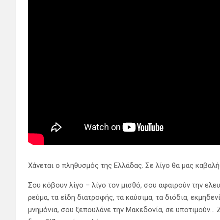
Χάνεται ο πληθυσμός της Ελλάδας. Σε λίγο θα μας καβαλ
Σου κόβουν λίγο – λίγο τον μισθό, σου αφαιρούν την ελευ
ρεύμα, τα είδη διατροφής, τα καύσιμα, τα διόδια, εκμηδ
μνημόνια, σου ξεπουλάνε την Μακεδονία, σε υποτιμούν… Ζ