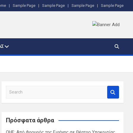
ome
Sample Page
Sample Page
Sample Page
Sample Page
ΑΣ
S
e
a
r
c
Πρόσφατα άρθρα
h
ΟΗΕ: Από Φρουρός της Ειρήνης σε Θέατρο Υποκρισίας