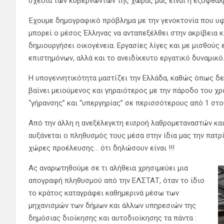
σχέδια των κυβερνώντων της χώρας μας είναι η εξόφθα
Έχουμε δημογραφικό πρόβλημα με την γενοκτονία που υφ
μπορεί ο μέσος Έλληνας να ανταπεξέλθει στην ακρίβεια 
δημιουργήσει οικογένεια. Εργασίες λίγες και με μισθούς
επιστημόνων, αλλά και το ανειδίκευτο εργατικό δυναμικό
Η υπογεννητικότητα μαστίζει την Ελλάδα, καθώς όπως δε
βαίνει μειούμενος και γηραιότερος με την πάροδο του 
“γήρανσης” και “υπεργηρίας” σε περισσότερους από 1 στ
Από την άλλη η ανεξέλεγκτη εισροή λαθρομεταναστών και
αυξάνεται ο πληθυσμός τους μέσα στην ίδια μας την πατρ
χώρες προέλευσης… ότι δηλώσουν είναι !!!
Ας αναρωτηθούμε σε τι αλήθεια χρησιμεύει μια
απογραφή πληθυσμού από την ΕΛΣΤΑΤ, όταν το ίδιο
το κράτος καταγράφει καθημερινά μέσω των
μηχανισμών των δήμων και άλλων υπηρεσιών της
δημόσιας διοίκησης και αυτοδιοίκησης τα πάντα :