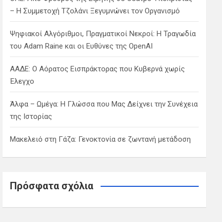
– Η Συμμετοχή Τζολάνι Ξεγυμνώνει τον Οργανισμό
Ψηφιακοί Αλγόριθμοι, Πραγματικοί Νεκροί: Η Τραγωδία
του Adam Raine και οι Ευθύνες της OpenAI
ΑΑΔΕ: Ο Αόρατος Εισπράκτορας που Κυβερνά χωρίς
Έλεγχο
Άλφα – Ωμέγα: Η Γλώσσα που Μας Δείχνει την Συνέχεια
της Ιστορίας
Μακελειό στη Γάζα: Γενοκτονία σε ζωντανή μετάδοση
Πρόσφατα σχόλια