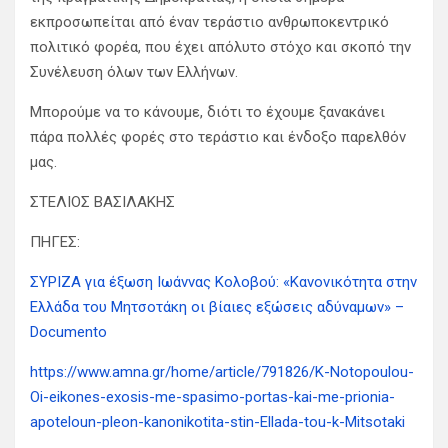
εκπροσωπείται από έναν τεράστιο ανθρωποκεντρικό
πολιτικό φορέα, που έχει απόλυτο στόχο και σκοπό την
Συνέλευση όλων των Ελλήνων.
Μπορούμε να το κάνουμε, διότι το έχουμε ξανακάνει
πάρα πολλές φορές στο τεράστιο και ένδοξο παρελθόν
μας.
ΣΤΕΛΙΟΣ ΒΑΣΙΛΑΚΗΣ
ΠΗΓΕΣ:
ΣΥΡΙΖΑ για έξωση Ιωάννας Κολοβού: «Κανονικότητα στην
Ελλάδα του Μητσοτάκη οι βίαιες εξώσεις αδύναμων» –
Documento
https://www.amna.gr/home/article/791826/K-Notopoulou-
Oi-eikones-exosis-me-spasimo-portas-kai-me-prionia-
apoteloun-pleon-kanonikotita-stin-Ellada-tou-k-Mitsotaki