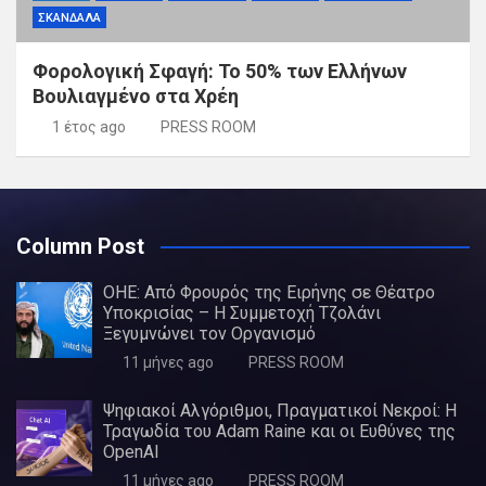
ΣΚΑΝΔΑΛΑ
Φορολογική Σφαγή: Το 50% των Ελλήνων
Βουλιαγμένο στα Χρέη
1 έτος ago
PRESS ROOM
Column Post
ΟΗΕ: Από Φρουρός της Ειρήνης σε Θέατρο
Υποκρισίας – Η Συμμετοχή Τζολάνι
Ξεγυμνώνει τον Οργανισμό
11 μήνες ago
PRESS ROOM
Ψηφιακοί Αλγόριθμοι, Πραγματικοί Νεκροί: Η
Τραγωδία του Adam Raine και οι Ευθύνες της
OpenAI
11 μήνες ago
PRESS ROOM