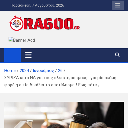
Skip
Παρασκευή, 7 Αυγούστου, 2026
to
content
ORA600.GR
Η ΑΛΗΘΙΝΗ ΩΡΑ ΕΝΗΜΕΡΩΣΗΣ
Home
2024
Ιανουάριος
26
ΣΥΡΙΖΑ κατά ΝΔ για τους πλειστηριασμούς : για μία ακόμη
φορά η αιτία δικάζει το αποτέλεσμα ! Έως πότε ;