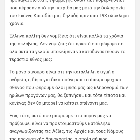
προπαγανδιστικής εφαρμογής όλων των κυβερνήσεων
που πέρασαν από την πατρίδα μας μετά την δολοφονία
του Ιωάννη Καποδίστρια, δηλαδή πριν από 193 ολόκληρα
χρόνια.
Έλληνα πολίτη δεν νομίζεις ότι είναι πολλά τα χρόνια
της σκλαβιάς; Δεν νομίζεις ότι αρκετά επιτρέψαμε σε
όλα αυτά τα γελοία υποκείμενα να καταδυναστεύουν το
τεράστιο έθνος μας;
Το μόνο σίγουρο είναι ότι την κατάλληλη στιγμή η
ανδρεία, η δίψα για δικαιοσύνη και το άπειρο ψυχικό
σθένος που φέρουμε όλοι μέσα μας ως κληρονομιά των
ηρώων προγόνων μας, θα ξυπνήσει, και τότε τίποτα και
κανένας δεν θα μπορεί να κάτσει απέναντι μας.
Έως τότε, αυτό που μπορούμε στο παρόν μας να
πράξουμε, είναι να προετοιμαστούμε κατάλληλα
αναγνωρίζοντας τις Αξίες, τις Αρχές και τους Νόμους
της πραγματικής Δημοκρατίας, η οποία σήμερα