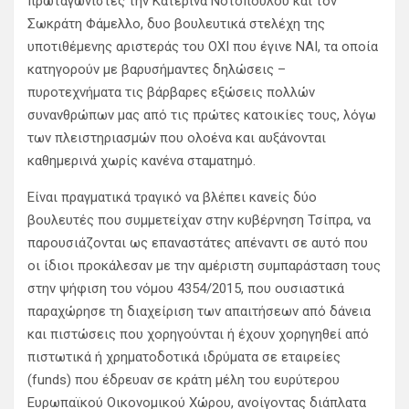
πρωταγωνιστές την Κατερίνα Νοτοπούλου και τον
Σωκράτη Φάμελλο, δυο βουλευτικά στελέχη της
υποτιθέμενης αριστεράς του ΟΧΙ που έγινε ΝΑΙ, τα οποία
κατηγορούν με βαρυσήμαντες δηλώσεις –
πυροτεχνήματα τις βάρβαρες εξώσεις πολλών
συνανθρώπων μας από τις πρώτες κατοικίες τους, λόγω
των πλειστηριασμών που ολοένα και αυξάνονται
καθημερινά χωρίς κανένα σταματημό.
Είναι πραγματικά τραγικό να βλέπει κανείς δύο
βουλευτές που συμμετείχαν στην κυβέρνηση Τσίπρα, να
παρουσιάζονται ως επαναστάτες απέναντι σε αυτό που
οι ίδιοι προκάλεσαν με την αμέριστη συμπαράσταση τους
στην ψήφιση του νόμου 4354/2015, που ουσιαστικά
παραχώρησε τη διαχείριση των απαιτήσεων από δάνεια
και πιστώσεις που χορηγούνται ή έχουν χορηγηθεί από
πιστωτικά ή χρηματοδοτικά ιδρύματα σε εταιρείες
(funds) που έδρευαν σε κράτη μέλη του ευρύτερου
Ευρωπαϊκού Οικονομικού Χώρου, ανοίγοντας διάπλατα