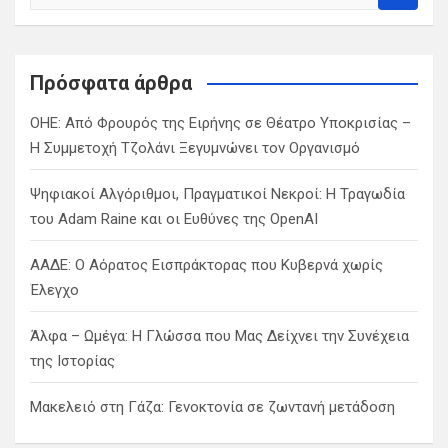
e
a
r
c
Πρόσφατα άρθρα
h
ΟΗΕ: Από Φρουρός της Ειρήνης σε Θέατρο Υποκρισίας –
Η Συμμετοχή Τζολάνι Ξεγυμνώνει τον Οργανισμό
Ψηφιακοί Αλγόριθμοι, Πραγματικοί Νεκροί: Η Τραγωδία
του Adam Raine και οι Ευθύνες της OpenAI
ΑΑΔΕ: Ο Αόρατος Εισπράκτορας που Κυβερνά χωρίς
Έλεγχο
Άλφα – Ωμέγα: Η Γλώσσα που Μας Δείχνει την Συνέχεια
της Ιστορίας
Μακελειό στη Γάζα: Γενοκτονία σε ζωντανή μετάδοση