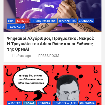
ΗΠΑ
ΚΟΣΜΟΣ
ΠΡΟΒΛΗΜΑΤΙΣΜΟΙ
ΠΡΟΚΛΗΤΙΚΑ
ΣΚΑΝΔΑΛΑ
ΤΕΧΝΟΛΟΓΙΑ
Ψηφιακοί Αλγόριθμοι, Πραγματικοί Νεκροί:
Η Τραγωδία του Adam Raine και οι Ευθύνες
της OpenAI
11 μήνες ago
PRESS ROOM
ΔΗΛΩΣΕΙΣ
ΕΛΛΑΔΑ
ΚΟΙΝΩΝΙΑ
ΝΟΜΟΘΕΣΙΑ (ΦΕΚ)
ΟΙΚΟΝΟΜΙΑ