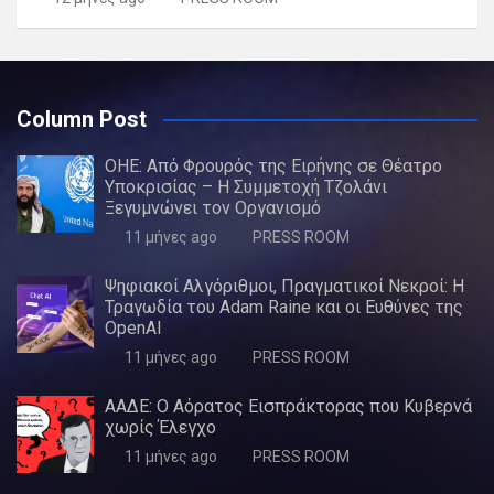
Column Post
ΟΗΕ: Από Φρουρός της Ειρήνης σε Θέατρο
Υποκρισίας – Η Συμμετοχή Τζολάνι
Ξεγυμνώνει τον Οργανισμό
11 μήνες ago
PRESS ROOM
Ψηφιακοί Αλγόριθμοι, Πραγματικοί Νεκροί: Η
Τραγωδία του Adam Raine και οι Ευθύνες της
OpenAI
11 μήνες ago
PRESS ROOM
ΑΑΔΕ: Ο Αόρατος Εισπράκτορας που Κυβερνά
χωρίς Έλεγχο
11 μήνες ago
PRESS ROOM