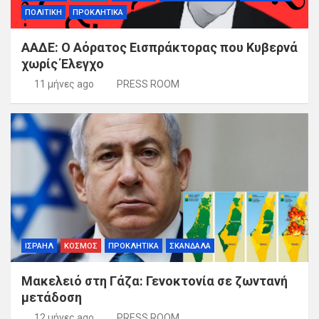
ΠΟΛΙΤΙΚΗ
ΠΡΟΚΛΗΤΙΚΑ
ΑΑΔΕ: Ο Αόρατος Εισπράκτορας που Κυβερνά
χωρίς Έλεγχο
11 μήνες ago
PRESS ROOM
ΙΣΡΑΗΛ
ΚΟΣΜΟΣ
ΠΡΟΚΛΗΤΙΚΑ
ΣΚΑΝΔΑΛΑ
Μακελειό στη Γάζα: Γενοκτονία σε ζωντανή
μετάδοση
12 μήνες ago
PRESS ROOM