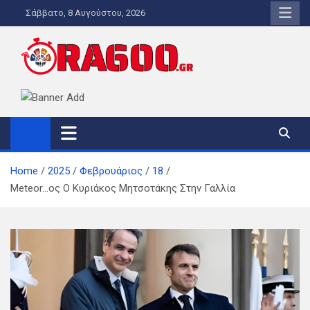
Skip
Σάββατο, 8 Αυγούστου, 2026
to
content
ORA600.GR
Η ΑΛΗΘΙΝΗ ΩΡΑ ΕΝΗΜΕΡΩΣΗΣ
Home
2025
Φεβρουάριος
18
Meteor…ος Ο Κυριάκος Μητσοτάκης Στην Γαλλία