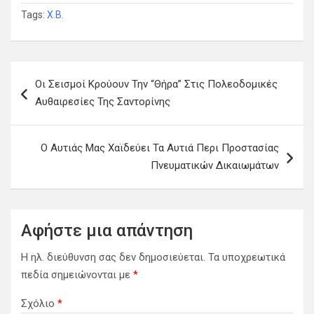
Tags:
Χ.Β.
Πλοήγηση
Οι Σεισμοί Κρούουν Την “Θήρα” Στις Πολεοδομικές
άρθρων
Αυθαιρεσίες Της Σαντορίνης
Ο Αυτιάς Μας Χαϊδεύει Τα Αυτιά Περι Προστασίας
Πνευματικών Δικαιωμάτων
Αφήστε μια απάντηση
Η ηλ. διεύθυνση σας δεν δημοσιεύεται.
Τα υποχρεωτικά
πεδία σημειώνονται με
*
Σχόλιο
*