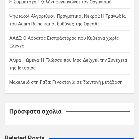
Η Συμμετοχή Τζολάνι Ξεγυμνώνει τον Οργανισμό
Ψηφιακοί Αλγόριθμοι, Πραγματικοί Νεκροί: Η Τραγωδία
του Adam Raine και οι Ευθύνες της OpenAI
ΑΑΔΕ: Ο Αόρατος Εισπράκτορας που Κυβερνά χωρίς
Έλεγχο
Άλφα – Ωμέγα: Η Γλώσσα που Μας Δείχνει την Συνέχεια
της Ιστορίας
Μακελειό στη Γάζα: Γενοκτονία σε ζωντανή μετάδοση
Πρόσφατα σχόλια
Related Posts