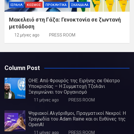
ΙΣΡΑΗΛ
ΚΟΣΜΟΣ
ΠΡΟΚΛΗΤΙΚΑ
ΣΚΑΝΔΑΛΑ
Μακελειό στη Γάζα: Γενοκτονία σε ζωντανή
μετάδοση
12 μήνες ago
PRESS ROOM
Column Post
ΟΗΕ: Από Φρουρός της Ειρήνης σε Θέατρο
Υποκρισίας – Η Συμμετοχή Τζολάνι
Ξεγυμνώνει τον Οργανισμό
11 μήνες ago
PRESS ROOM
Ψηφιακοί Αλγόριθμοι, Πραγματικοί Νεκροί: Η
Τραγωδία του Adam Raine και οι Ευθύνες της
OpenAI
11 μήνες ago
PRESS ROOM