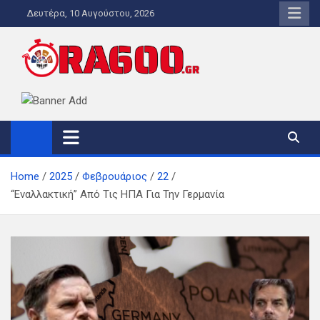
Skip
Δευτέρα, 10 Αυγούστου, 2026
to
content
ORA600.GR
Η ΑΛΗΘΙΝΗ ΩΡΑ ΕΝΗΜΕΡΩΣΗΣ
Home
2025
Φεβρουάριος
22
“Εναλλακτική” Από Τις ΗΠΑ Για Την Γερμανία