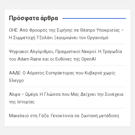
a
r
c
Πρόσφατα άρθρα
h
ΟΗΕ: Από Φρουρός της Ειρήνης σε Θέατρο Υποκρισίας –
Η Συμμετοχή Τζολάνι Ξεγυμνώνει τον Οργανισμό
Ψηφιακοί Αλγόριθμοι, Πραγματικοί Νεκροί: Η Τραγωδία
του Adam Raine και οι Ευθύνες της OpenAI
ΑΑΔΕ: Ο Αόρατος Εισπράκτορας που Κυβερνά χωρίς
Έλεγχο
Άλφα – Ωμέγα: Η Γλώσσα που Μας Δείχνει την Συνέχεια
της Ιστορίας
Μακελειό στη Γάζα: Γενοκτονία σε ζωντανή μετάδοση