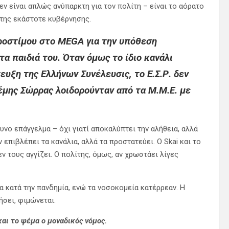
εν είναι απλώς ανύπαρκτη για τον πολίτη – είναι το αόρατο
 της εκάστοτε κυβέρνησης.
ροστίμου στο MEGA για την υπόθεση
α παιδιά του. Όταν όμως το ίδιο κανάλι
υξη της Ελλήνων Συνέλευσις, το Ε.Σ.Ρ. δεν
έμης Σώρρας λοιδορούνταν από τα Μ.Μ.Ε. με
υνο επάγγελμα – όχι γιατί αποκαλύπτει την αλήθεια, αλλά
ν επιβλέπει τα κανάλια, αλλά τα προστατεύει. Ο Skai και το
 τους αγγίζει. Ο πολίτης, όμως, αν χρωστάει λίγες
 κατά την πανδημία, ενώ τα νοσοκομεία κατέρρεαν. Η
ήσει, φιμώνεται.
και το ψέμα ο μοναδικός νόμος.