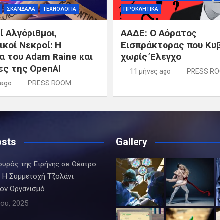
ΣΚΑΝΔΑΛΑ
ΤΕΧΝΟΛΟΓΙΑ
ΠΡΟΚΛΗΤΙΚΑ
 Αλγόριθμοι,
ΑΑΔΕ: Ο Αόρατος
κοί Νεκροί: Η
Εισπράκτορας που Κυ
α του Adam Raine και
χωρίς Έλεγχο
ες της OpenAI
11 μήνες ago
PRESS R
 ago
PRESS ROOM
osts
Gallery
ουρός της Ειρήνης σε Θέατρο
 Η Συμμετοχή Τζολάνι
τον Οργανισμό
ου, 2025