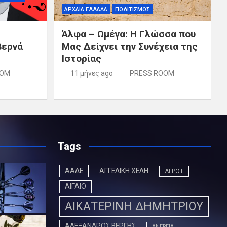
ΑΡΧΑΙΑ ΕΛΛΑΔΑ
ΠΟΛΙΤΙΣΜΟΣ
Άλφα – Ωμέγα: Η Γλώσσα που
βερνά
Μας Δείχνει την Συνέχεια της
Ιστορίας
OOM
11 μήνες ago
PRESS ROOM
Tags
ΑΑΔΕ
ΑΓΓΕΛΙΚΗ ΧΕΛΗ
ΑΓΡΟΤ
ΑΙΓΑΙΟ
ΑΙΚΑΤΕΡΙΝΗ ΔΗΜΗΤΡΙΟΥ
ΑΛΕΞΑΝΔΡΟΣ ΒΕΡΓΗΣ
ΑΝΕΡΓΙΑ