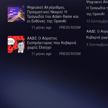
Ψηφιακοί Αλγ
Ψηφιακοί Αλγόριθμοι,
Η Τραγωδία τ
Πραγματικοί Νεκροί: Η
της OpenAI
Τραγωδία του Adam Raine και
οι Ευθύνες της OpenAI
13 Σεπτεμβρί
11 μήνες ago
PRESS ROOM
ΑΑΔΕ: Ο Αόρ
Κυβερνά χωρ
ΑΑΔΕ: Ο Αόρατος
Εισπράκτορας που Κυβερνά
9 Σεπτεμβρίο
χωρίς Έλεγχο
11 μήνες ago
PRESS ROOM