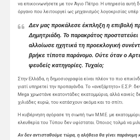
να επικοινωνήσετε με τον Άγιο Πέτρο. Η υπηρεσία αυτή δ
όργανο που λειτουργεί ως μηχανισμός λογοκρισίας υπέρ
Δεν μας προκάλεσε έκπληξη η επιβολή π
Δημητριάδη. Το παρακράτος προστατεύει τ
αλλοίωσε ηχητικά τη προεκλογική συνέντε
βρήκε τίποτα παράνομο. Ούτε όταν ο Αρτ
ψευδείς κατηγορίες. Τυχαίο;
Στην Ελλάδα, η δημοσιογραφία είναι πλέον το πιο επικίνδ
γιατί υπηρετεί την προπαγάνδα. Το «ανεξάρτητο» Ε.Σ.Ρ. δε
Mega χρωστάνε εκατοντάδες εκατομμύρια, αλλά κανείς δεν
χιλιάδες ευρώ, του κατάσχουν ακόμα και το σπίτι.
Η κυβέρνηση αγόρασε τη σιωπή των Μ.Μ.Ε. με εκατομμύρια
ελευθερία του Τύπου δεν υφίσταται. Όποιος τολμά να μιλ
Αν δεν αντισταθούμε τώρα, η αλήθεια θα γίνει παράνομη 