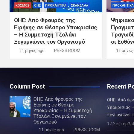
ΚΟΣΜΟΣ
ΟΗΕ
ΠΡΟΚΛΗΤΙΚΑ
ΣΚΑΝΔΑΛΑ
ΠΡΟΚΛΗΤΙΚΑ
ΟΗΕ: Από Φρουρός της
Ψηφιακοί
Ειρήνης σε Θέατρο Υποκρισίας
Πραγματι
– Η Συμμετοχή Τζολάνι
Τραγωδί
Ξεγυμνώνει τον Οργανισμό
οι Ευθύν
11 μήνες ago
PRESS ROOM
11 μήνες
Column Post
Recent P
ΟΗΕ: Από Φρουρός της
ΟΗΕ: Από Φρ
Ειρήνης σε Θέατρο
Υποκρισίας –
Υποκρισίας – Η Συμμετοχή
Ξεγυμνώνει 
Τζολάνι Ξεγυμνώνει τον
Οργανισμό
17 Σεπτεμβρί
11 μήνες ago
PRESS ROOM