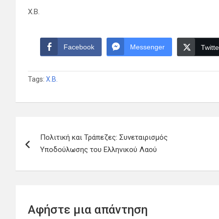
Χ.Β.
Facebook
Messenger
Twitte
Tags:
Χ.Β.
Πλοήγηση
Πολιτική και Τράπεζες: Συνεταιρισμός
άρθρων
Υποδούλωσης του Ελληνικού Λαού
Αφήστε μια απάντηση