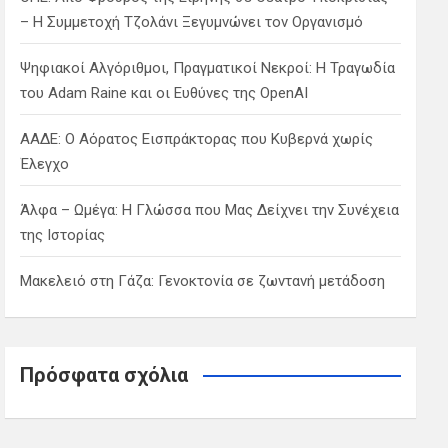
– Η Συμμετοχή Τζολάνι Ξεγυμνώνει τον Οργανισμό
Ψηφιακοί Αλγόριθμοι, Πραγματικοί Νεκροί: Η Τραγωδία
του Adam Raine και οι Ευθύνες της OpenAI
ΑΑΔΕ: Ο Αόρατος Εισπράκτορας που Κυβερνά χωρίς
Έλεγχο
Άλφα – Ωμέγα: Η Γλώσσα που Μας Δείχνει την Συνέχεια
της Ιστορίας
Μακελειό στη Γάζα: Γενοκτονία σε ζωντανή μετάδοση
Πρόσφατα σχόλια