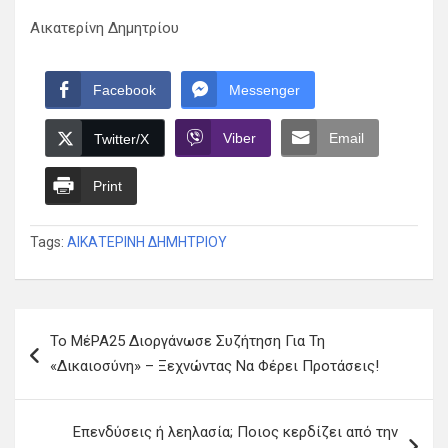
Αικατερίνη Δημητρίου
Facebook
Messenger
Viber
Email
Twitter/X
Print
Tags:
ΑΙΚΑΤΕΡΙΝΗ ΔΗΜΗΤΡΙΟΥ
Πλοήγηση
Το ΜέΡΑ25 Διοργάνωσε Συζήτηση Για Τη
άρθρων
«Δικαιοσύνη» – Ξεχνώντας Να Φέρει Προτάσεις!
Επενδύσεις ή λεηλασία; Ποιος κερδίζει από την