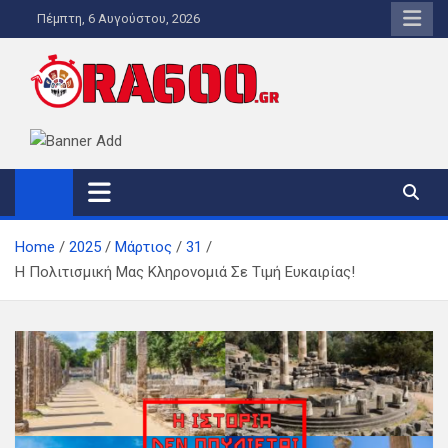
Skip
Πέμπτη, 6 Αυγούστου, 2026
to
content
ORA600.GR
Η ΑΛΗΘΙΝΗ ΩΡΑ ΕΝΗΜΕΡΩΣΗΣ
Home
2025
Μάρτιος
31
Η Πολιτισμική Μας Κληρονομιά Σε Τιμή Ευκαιρίας!