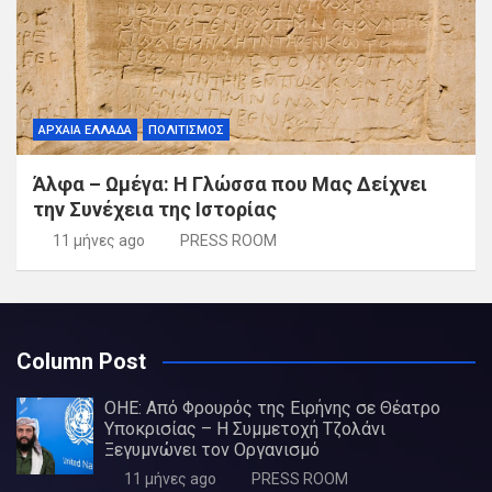
ΑΡΧΑΙΑ ΕΛΛΑΔΑ
ΠΟΛΙΤΙΣΜΟΣ
Άλφα – Ωμέγα: Η Γλώσσα που Μας Δείχνει
την Συνέχεια της Ιστορίας
11 μήνες ago
PRESS ROOM
Column Post
ΟΗΕ: Από Φρουρός της Ειρήνης σε Θέατρο
Υποκρισίας – Η Συμμετοχή Τζολάνι
Ξεγυμνώνει τον Οργανισμό
11 μήνες ago
PRESS ROOM