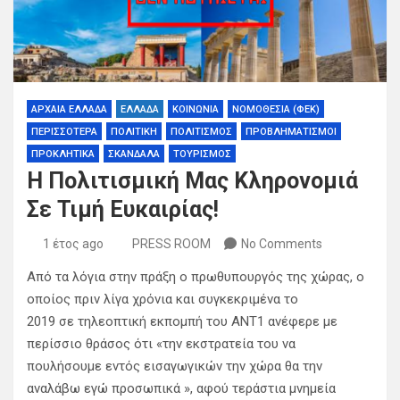
ΑΡΧΑΙΑ ΕΛΛΑΔΑ
ΕΛΛΑΔΑ
ΚΟΙΝΩΝΙΑ
ΝΟΜΟΘΕΣΙΑ (ΦΕΚ)
ΠΕΡΙΣΣΟΤΕΡΑ
ΠΟΛΙΤΙΚΗ
ΠΟΛΙΤΙΣΜΟΣ
ΠΡΟΒΛΗΜΑΤΙΣΜΟΙ
ΠΡΟΚΛΗΤΙΚΑ
ΣΚΑΝΔΑΛΑ
ΤΟΥΡΙΣΜΟΣ
Η Πολιτισμική Μας Κληρονομιά
Σε Τιμή Ευκαιρίας!
1 έτος ago
PRESS ROOM
No Comments
Από τα λόγια στην πράξη ο πρωθυπουργός της χώρας, ο
οποίος πριν λίγα χρόνια και συγκεκριμένα το
2019 σε τηλεοπτική εκπομπή του ΑΝΤ1 ανέφερε με
περίσσιο θράσος ότι «την εκστρατεία του να
πουλήσουμε εντός εισαγωγικών την χώρα θα την
αναλάβω εγώ προσωπικά », αφού τεράστια μνημεία