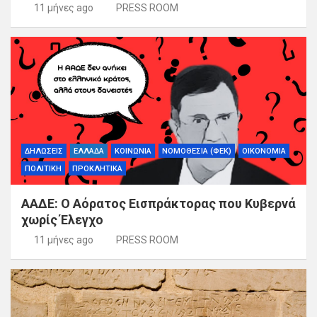
11 μήνες ago
PRESS ROOM
ΔΗΛΩΣΕΙΣ
ΕΛΛΑΔΑ
ΚΟΙΝΩΝΙΑ
ΝΟΜΟΘΕΣΙΑ (ΦΕΚ)
ΟΙΚΟΝΟΜΙΑ
ΠΟΛΙΤΙΚΗ
ΠΡΟΚΛΗΤΙΚΑ
ΑΑΔΕ: Ο Αόρατος Εισπράκτορας που Κυβερνά
χωρίς Έλεγχο
11 μήνες ago
PRESS ROOM