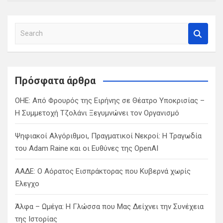
S
e
a
r
c
Πρόσφατα άρθρα
h
ΟΗΕ: Από Φρουρός της Ειρήνης σε Θέατρο Υποκρισίας –
Η Συμμετοχή Τζολάνι Ξεγυμνώνει τον Οργανισμό
Ψηφιακοί Αλγόριθμοι, Πραγματικοί Νεκροί: Η Τραγωδία
του Adam Raine και οι Ευθύνες της OpenAI
ΑΑΔΕ: Ο Αόρατος Εισπράκτορας που Κυβερνά χωρίς
Έλεγχο
Άλφα – Ωμέγα: Η Γλώσσα που Μας Δείχνει την Συνέχεια
της Ιστορίας