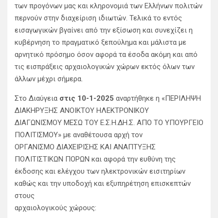
των προγόνων μας και κληρονομιά των Ελλήνων πολιτών
περνούν στην διαχείριση ιδιωτών. Τελικά το εντός
εισαγωγικών βγαίνει από την εξίσωση και συνεχίζει η
κυβέρνηση το πραγματικό ξεπούλημα και μάλιστα με
αρνητικό πρόσημο όσον αφορά τα έσοδα ακόμη και από
τις εισπράξεις αρχαιολογικών χώρων εκτός όλων των
άλλων μέχρι σήμερα.
Στο Διαύγεια
στις 10-1-2025
αναρτήθηκε η «ΠΕΡΙΛΗΨΗ
ΔΙΑΚΗΡΥΞΗΣ ΑΝΟΙΚΤΟΥ ΗΛΕΚΤΡΟΝΙΚΟΥ
ΔΙΑΓΩΝΙΣΜΟΥ ΜΕΣΩ ΤΟΥ Ε.Σ.Η.ΔΗ.Σ. ΑΠΟ ΤΟ ΥΠΟΥΡΓΕΙΟ
ΠΟΛΙΤΙΣΜΟΥ» με αναθέτουσα αρχή τον
ΟΡΓΑΝΙΣΜΟ ΔΙΑΧΕΙΡΙΣΗΣ ΚΑΙ ΑΝΑΠΤΥΞΗΣ
ΠΟΛΙΤΙΣΤΙΚΩΝ ΠΟΡΩΝ και αφορά την ευθύνη της
έκδοσης και ελέγχου των ηλεκτρονικών εισιτηρίων
καθώς και την υποδοχή και εξυπηρέτηση επισκεπτών
στους
αρχαιολογικούς χώρους: