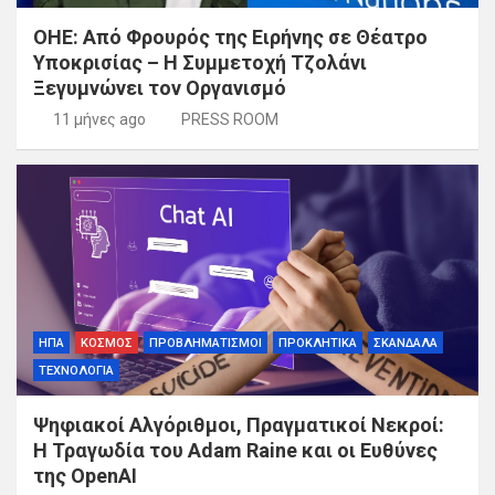
ΟΗΕ: Από Φρουρός της Ειρήνης σε Θέατρο
Υποκρισίας – Η Συμμετοχή Τζολάνι
Ξεγυμνώνει τον Οργανισμό
11 μήνες ago
PRESS ROOM
ΗΠΑ
ΚΟΣΜΟΣ
ΠΡΟΒΛΗΜΑΤΙΣΜΟΙ
ΠΡΟΚΛΗΤΙΚΑ
ΣΚΑΝΔΑΛΑ
ΤΕΧΝΟΛΟΓΙΑ
Ψηφιακοί Αλγόριθμοι, Πραγματικοί Νεκροί:
Η Τραγωδία του Adam Raine και οι Ευθύνες
της OpenAI