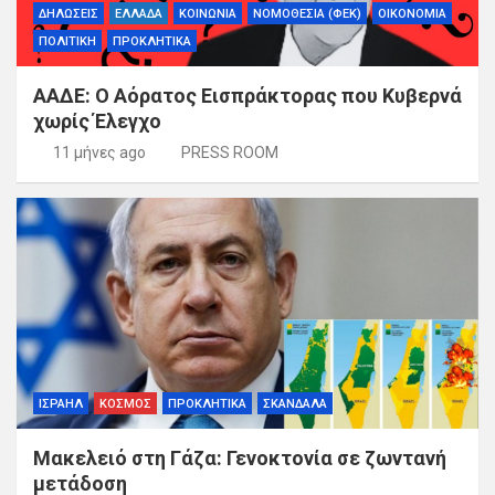
ΔΗΛΩΣΕΙΣ
ΕΛΛΑΔΑ
ΚΟΙΝΩΝΙΑ
ΝΟΜΟΘΕΣΙΑ (ΦΕΚ)
ΟΙΚΟΝΟΜΙΑ
ΠΟΛΙΤΙΚΗ
ΠΡΟΚΛΗΤΙΚΑ
ΑΑΔΕ: Ο Αόρατος Εισπράκτορας που Κυβερνά
χωρίς Έλεγχο
11 μήνες ago
PRESS ROOM
ΙΣΡΑΗΛ
ΚΟΣΜΟΣ
ΠΡΟΚΛΗΤΙΚΑ
ΣΚΑΝΔΑΛΑ
Μακελειό στη Γάζα: Γενοκτονία σε ζωντανή
μετάδοση