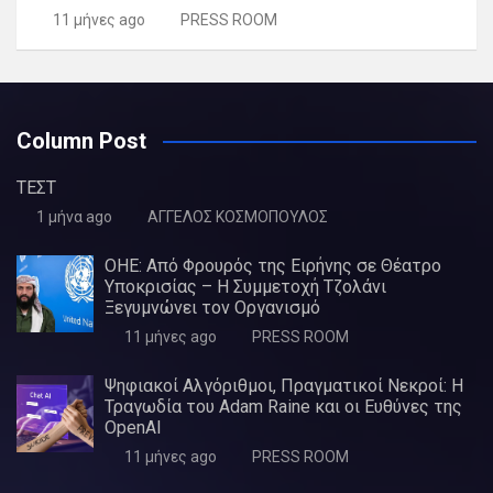
11 μήνες ago
PRESS ROOM
Column Post
ΤΕΣΤ
1 μήνα ago
ΑΓΓΕΛΟΣ ΚΟΣΜΟΠΟΥΛΟΣ
ΟΗΕ: Από Φρουρός της Ειρήνης σε Θέατρο
Υποκρισίας – Η Συμμετοχή Τζολάνι
Ξεγυμνώνει τον Οργανισμό
11 μήνες ago
PRESS ROOM
Ψηφιακοί Αλγόριθμοι, Πραγματικοί Νεκροί: Η
Τραγωδία του Adam Raine και οι Ευθύνες της
OpenAI
11 μήνες ago
PRESS ROOM