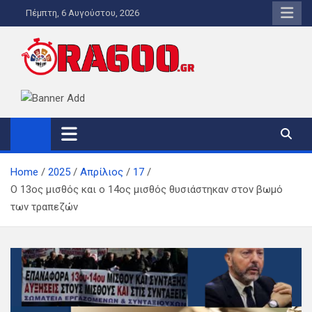
Skip
Πέμπτη, 6 Αυγούστου, 2026
to
content
ORA600.GR
Η ΑΛΗΘΙΝΗ ΩΡΑ ΕΝΗΜΕΡΩΣΗΣ
Home
2025
Απρίλιος
17
Ο 13ος μισθός και ο 14ος μισθός θυσιάστηκαν στον βωμό
των τραπεζών