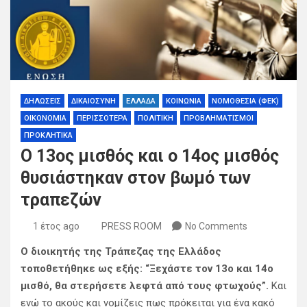
ΔΗΛΩΣΕΙΣ
ΔΙΚΑΙΟΣΥΝΗ
ΕΛΛΑΔΑ
ΚΟΙΝΩΝΙΑ
ΝΟΜΟΘΕΣΙΑ (ΦΕΚ)
ΟΙΚΟΝΟΜΙΑ
ΠΕΡΙΣΣΟΤΕΡΑ
ΠΟΛΙΤΙΚΗ
ΠΡΟΒΛΗΜΑΤΙΣΜΟΙ
ΠΡΟΚΛΗΤΙΚΑ
Ο 13ος μισθός και ο 14ος μισθός
θυσιάστηκαν στον βωμό των
τραπεζών
1 έτος ago
PRESS ROOM
No Comments
Ο διοικητής της Τράπεζας της Ελλάδος
τοποθετήθηκε ως εξής: “Ξεχάστε τον 13ο και 14ο
μισθό, θα στερήσετε λεφτά από τους φτωχούς”.
Και
ενώ το ακούς και νομίζεις πως πρόκειται για ένα κακό