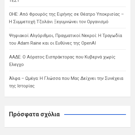
ΤΕΣΤ
ΟΗΕ: Από Φρουρός της Ειρήνης σε Θέατρο Υποκρισίας –
Η Συμμετοχή Τζολάνι Ξεγυμνώνει τον Οργανισμό
Ψηφιακοί Αλγόριθμοι, Πραγματικοί Νεκροί: Η Τραγωδία
του Adam Raine και οι Ευθύνες της OpenAI
ΑΑΔΕ: Ο Αόρατος Εισπράκτορας που Κυβερνά χωρίς
Έλεγχο
Άλφα – Ωμέγα: Η Γλώσσα που Μας Δείχνει την Συνέχεια
της Ιστορίας
Πρόσφατα σχόλια