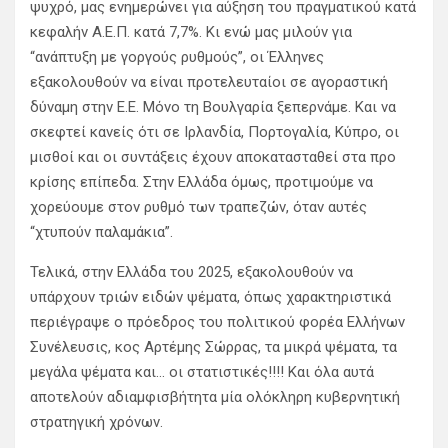
ψυχρό, μας ενημερώνει για αύξηση του πραγματικού κατά
κεφαλήν Α.Ε.Π. κατά 7,7%. Κι ενώ μας μιλούν για
“ανάπτυξη με γοργούς ρυθμούς”, οι Έλληνες
εξακολουθούν να είναι προτελευταίοι σε αγοραστική
δύναμη στην Ε.Ε. Μόνο τη Βουλγαρία ξεπερνάμε. Και να
σκεφτεί κανείς ότι σε Ιρλανδία, Πορτογαλία, Κύπρο, οι
μισθοί και οι συντάξεις έχουν αποκατασταθεί στα προ
κρίσης επίπεδα. Στην Ελλάδα όμως, προτιμούμε να
χορεύουμε στον ρυθμό των τραπεζών, όταν αυτές
“χτυπούν παλαμάκια”.
Τελικά, στην Ελλάδα του 2025, εξακολουθούν να
υπάρχουν τριών ειδών ψέματα, όπως χαρακτηριστικά
περιέγραψε ο πρόεδρος του πολιτικού φορέα Ελλήνων
Συνέλευσις, κος Αρτέμης Σώρρας, τα μικρά ψέματα, τα
μεγάλα ψέματα και… οι στατιστικές!!!! Και όλα αυτά
αποτελούν αδιαμφισβήτητα μία ολόκληρη κυβερνητική
στρατηγική χρόνων.