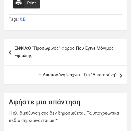
Print
Tags:
Χ.Β.
Πλοήγηση
ΕΝΦΙΑ:Ο “Προσωρινός” Φόρος Που Έγινε Μόνιμος
άρθρων
Εφιάλτης
Η Δικαιοσύνη Ψάχνει… Για “Δικαιοσύνη”
Αφήστε μια απάντηση
Η ηλ. διεύθυνση σας δεν δημοσιεύεται.
Τα υποχρεωτικά
πεδία σημειώνονται με
*