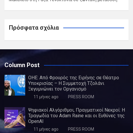
Πρόσφατα σχόλια
Column Post
ΟΗΕ: Από Φρουρός της Ειρήνης σε Θέατρο
Υποκρισίας – Η Συμμετοχή Τζολάνι
Ξεγυμνώνει τον Οργανισμό
11 μήνες ago
PRESS ROOM
Ψηφιακοί Αλγόριθμοι, Πραγματικοί Νεκροί: Η
Τραγωδία του Adam Raine και οι Ευθύνες της
OpenAI
11 μήνες ago
PRESS ROOM