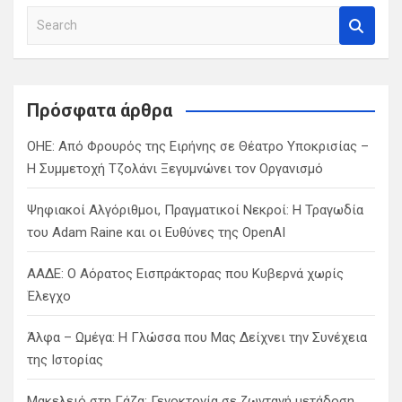
S
e
a
r
c
Πρόσφατα άρθρα
h
ΟΗΕ: Από Φρουρός της Ειρήνης σε Θέατρο Υποκρισίας –
Η Συμμετοχή Τζολάνι Ξεγυμνώνει τον Οργανισμό
Ψηφιακοί Αλγόριθμοι, Πραγματικοί Νεκροί: Η Τραγωδία
του Adam Raine και οι Ευθύνες της OpenAI
ΑΑΔΕ: Ο Αόρατος Εισπράκτορας που Κυβερνά χωρίς
Έλεγχο
Άλφα – Ωμέγα: Η Γλώσσα που Μας Δείχνει την Συνέχεια
της Ιστορίας
Μακελειό στη Γάζα: Γενοκτονία σε ζωντανή μετάδοση