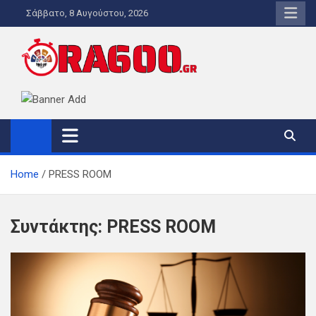
Skip
Σάββατο, 8 Αυγούστου, 2026
to
content
ORA600.GR
Η ΑΛΗΘΙΝΗ ΩΡΑ ΕΝΗΜΕΡΩΣΗΣ
Home
PRESS ROOM
Συντάκτης:
PRESS ROOM