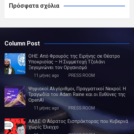
Πρόσφατα σχόλια
Column Post
ΟΗΕ: Από Φρουρός της Ειρήνης σε Θέατρο
Υποκρισίας – Η Συμμετοχή Τζολάνι
Ξεγυμνώνει τον Οργανισμό
11 μήνες ago
PRESS ROOM
Ψηφιακοί Αλγόριθμοι, Πραγματικοί Νεκροί: Η
Τραγωδία του Adam Raine και οι Ευθύνες της
OpenAI
11 μήνες ago
PRESS ROOM
ΑΑΔΕ: Ο Αόρατος Εισπράκτορας που Κυβερνά
χωρίς Έλεγχο