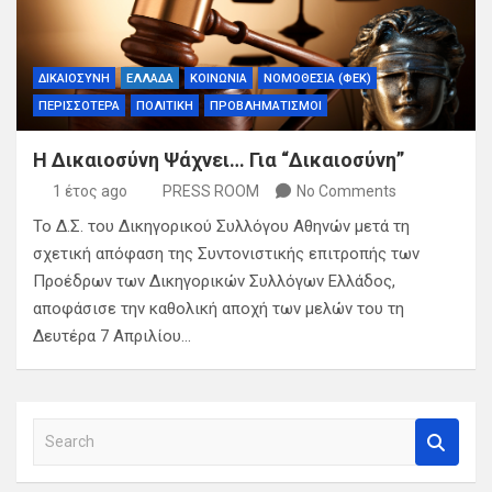
ΔΙΚΑΙΟΣΥΝΗ
ΕΛΛΑΔΑ
ΚΟΙΝΩΝΙΑ
ΝΟΜΟΘΕΣΙΑ (ΦΕΚ)
ΠΕΡΙΣΣΟΤΕΡΑ
ΠΟΛΙΤΙΚΗ
ΠΡΟΒΛΗΜΑΤΙΣΜΟΙ
Η Δικαιοσύνη Ψάχνει… Για “Δικαιοσύνη”
1 έτος ago
PRESS ROOM
No Comments
Το Δ.Σ. του Δικηγορικού Συλλόγου Αθηνών μετά τη
σχετική απόφαση της Συντονιστικής επιτροπής των
Προέδρων των Δικηγορικών Συλλόγων Ελλάδος,
αποφάσισε την καθολική αποχή των μελών του τη
Δευτέρα 7 Απριλίου…
S
e
a