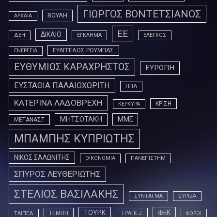
ΓΙΩΡΓΟΣ ΒΟΝΤΕΤΣΙΑΝΟΣ
ΒΟΥΛΗ
ΑΡΧΑΙΑ
ΕΕ
ΔΙΚΑΙΟ
ΔΕΗ
ΕΓΚΛΗΜΑ
ΕΛΕΓΧΟΣ
ΕΥΑΓΓΕΛΟΣ ΡΟΥΜΠΑΣ
ΕΝΕΡΓΕΙΑ
ΕΥΘΥΜΙΟΣ ΚΑΡΑΧΡΗΣΤΟΣ
ΕΥΡΩΠΗ
ΕΥΣΤΑΘΙΑ ΠΑΛΑΙΟΧΩΡΙΤΗ
ΗΠΑ
ΚΑΤΕΡΙΝΑ ΛΑΔΟΒΡΕΧΗ
ΚΡΙΣΗ
ΚΕΡΚΥΡΑ
ΜΗΤΣΟΤΑΚΗ
ΜΜΕ
ΜΕΤΑΝΑΣΤ
ΜΠΑΜΠΗΣ ΚΥΠΡΙΩΤΗΣ
ΝΙΚΟΣ ΣΑΛΩΝΙΤΗΣ
ΟΙΚΟΝΟΜΙΑ
ΠΑΝΕΠΙΣΤΗΜ
ΣΠΥΡΟΣ ΛΕΥΘΕΡΙΩΤΗΣ
ΣΤΕΛΙΟΣ ΒΑΣΙΛΑΚΗΣ
ΣΥΝΤΑΓΜΑ
ΣΥΡΙΖΑ
ΤΟΥΡΚ
ΦΕΚ
ΤΕΜΠΗ
ΤΡΑΠΕΖ
ΤΑΙΠΕΔ
ΦΟΡΟΙ