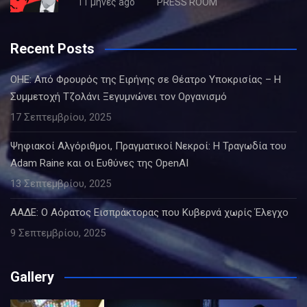
11 μήνες ago
PRESS ROOM
Recent Posts
ΟΗΕ: Από Φρουρός της Ειρήνης σε Θέατρο Υποκρισίας – Η
Συμμετοχή Τζολάνι Ξεγυμνώνει τον Οργανισμό
17 Σεπτεμβρίου, 2025
Ψηφιακοί Αλγόριθμοι, Πραγματικοί Νεκροί: Η Τραγωδία του
Adam Raine και οι Ευθύνες της OpenAI
13 Σεπτεμβρίου, 2025
ΑΑΔΕ: Ο Αόρατος Εισπράκτορας που Κυβερνά χωρίς Έλεγχο
9 Σεπτεμβρίου, 2025
Gallery