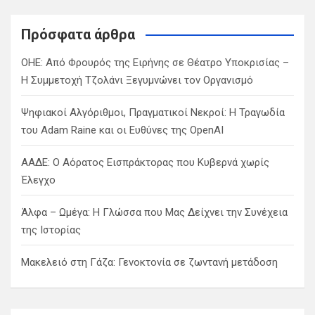
r
c
Πρόσφατα άρθρα
h
ΟΗΕ: Από Φρουρός της Ειρήνης σε Θέατρο Υποκρισίας –
Η Συμμετοχή Τζολάνι Ξεγυμνώνει τον Οργανισμό
Ψηφιακοί Αλγόριθμοι, Πραγματικοί Νεκροί: Η Τραγωδία
του Adam Raine και οι Ευθύνες της OpenAI
ΑΑΔΕ: Ο Αόρατος Εισπράκτορας που Κυβερνά χωρίς
Έλεγχο
Άλφα – Ωμέγα: Η Γλώσσα που Μας Δείχνει την Συνέχεια
της Ιστορίας
Μακελειό στη Γάζα: Γενοκτονία σε ζωντανή μετάδοση