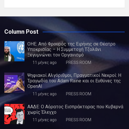
Column Post
ΟΗΕ: Από Φρουρός της Ειρήνης σε Θέατρο
Υποκρισίας – Η Συμμετοχή Τζολάνι
Ξεγυμνώνει τον Οργανισμό
11 μήνες ago
PRESS ROOM
Ψηφιακοί Αλγόριθμοι, Πραγματικοί Νεκροί: Η
Τραγωδία του Adam Raine και οι Ευθύνες της
OpenAI
11 μήνες ago
PRESS ROOM
ΑΑΔΕ: Ο Αόρατος Εισπράκτορας που Κυβερνά
χωρίς Έλεγχο
11 μήνες ago
PRESS ROOM