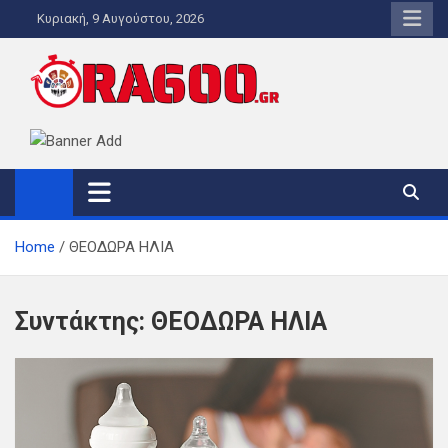
Skip
Κυριακή, 9 Αυγούστου, 2026
to
content
ORA600.GR
Η ΑΛΗΘΙΝΗ ΩΡΑ ΕΝΗΜΕΡΩΣΗΣ
Home
ΘΕΟΔΩΡΑ ΗΛΙΑ
Συντάκτης:
ΘΕΟΔΩΡΑ ΗΛΙΑ