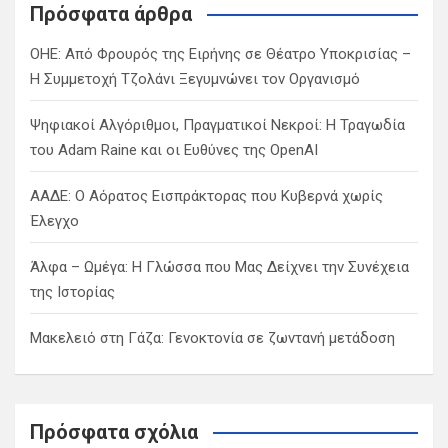
c
Πρόσφατα άρθρα
h
ΟΗΕ: Από Φρουρός της Ειρήνης σε Θέατρο Υποκρισίας –
Η Συμμετοχή Τζολάνι Ξεγυμνώνει τον Οργανισμό
Ψηφιακοί Αλγόριθμοι, Πραγματικοί Νεκροί: Η Τραγωδία
του Adam Raine και οι Ευθύνες της OpenAI
ΑΑΔΕ: Ο Αόρατος Εισπράκτορας που Κυβερνά χωρίς
Έλεγχο
Άλφα – Ωμέγα: Η Γλώσσα που Μας Δείχνει την Συνέχεια
της Ιστορίας
Μακελειό στη Γάζα: Γενοκτονία σε ζωντανή μετάδοση
Πρόσφατα σχόλια