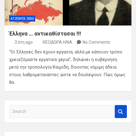
ΑΤΖΕΝΤΑ 2030
Έλληνα … αντικαθίστασαι !!!
3 έτη ago
ΘΕΟΔΩΡΑ ΗΛΙΑ
No Comments
“Οι Έλληνες δεν έχουν εργασία, αλλά με κάποιον τρόπο
χρειαζόμαστε εργατικά χέρια”, δηλώνει η κυβέρνηση
μετά την τροπολογία Καιρίδη, δίνοντας νόμιμη άδεια
στους λαθρομετανάστες ώστε να δουλέψουν. Πώς όμως
θα…
S
e
a
r