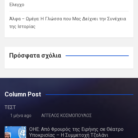
Έλεγχο
Άλφα – Ωμέγα: Η Γλώσσα που Μας Δείχνει την Συνέχεια
της Ιστορίας
Πρόσφατα σχόλια
Column Post
ΤΕΣΤ
1 μήνα ago
ΑΓΓΕΛΟΣ ΚΟΣΜΟΠΟΥΛΟΣ
ΟΗΕ: Από Φρουρός της Ειρήνης σε Θέατρο
Υποκρισίας – Η Συμμετοχή Τζολάνι