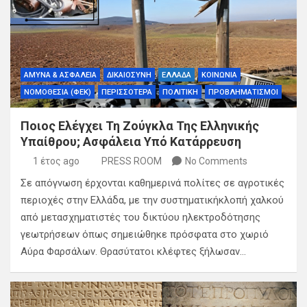
ΑΜΥΝΑ & ΑΣΦΑΛΕΙΑ
ΔΙΚΑΙΟΣΥΝΗ
ΕΛΛΑΔΑ
ΚΟΙΝΩΝΙΑ
ΝΟΜΟΘΕΣΙΑ (ΦΕΚ)
ΠΕΡΙΣΣΟΤΕΡΑ
ΠΟΛΙΤΙΚΗ
ΠΡΟΒΛΗΜΑΤΙΣΜΟΙ
Ποιος Ελέγχει Τη Ζούγκλα Της Ελληνικής
Υπαίθρου; Ασφάλεια Υπό Κατάρρευση
1 έτος ago
PRESS ROOM
No Comments
Σε απόγνωση έρχονται καθημερινά πολίτες σε αγροτικές
περιοχές στην Ελλάδα, με την συστηματικήκλοπή χαλκού
από μετασχηματιστές του δικτύου ηλεκτροδότησης
γεωτρήσεων όπως σημειώθηκε πρόσφατα στο χωριό
Αύρα Φαρσάλων. Θρασύτατοι κλέφτες ξήλωσαν…