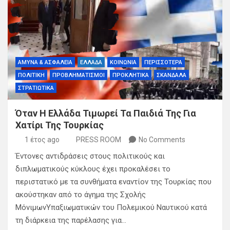
ΑΜΥΝΑ & ΑΣΦΑΛΕΙΑ
ΕΛΛΑΔΑ
ΚΟΙΝΩΝΙΑ
ΠΕΡΙΣΣΟΤΕΡΑ
ΠΟΛΙΤΙΚΗ
ΠΡΟΒΛΗΜΑΤΙΣΜΟΙ
ΠΡΟΚΛΗΤΙΚΑ
ΣΚΑΝΔΑΛΑ
ΣΤΡΑΤΙΩΤΙΚΑ
Όταν Η Ελλάδα Τιμωρεί Τα Παιδιά Της Για
Χατίρι Της Τουρκίας
1 έτος ago
PRESS ROOM
No Comments
Έντονες αντιδράσεις στους πολιτικούς και
διπλωματικούς κύκλους έχει προκαλέσει το
περιστατικό με τα συνθήματα εναντίον της Τουρκίας που
ακούστηκαν από το άγημα της Σχολής
ΜόνιμωνΥπαξιωματικών του Πολεμικού Ναυτικού κατά
τη διάρκεια της παρέλασης για…