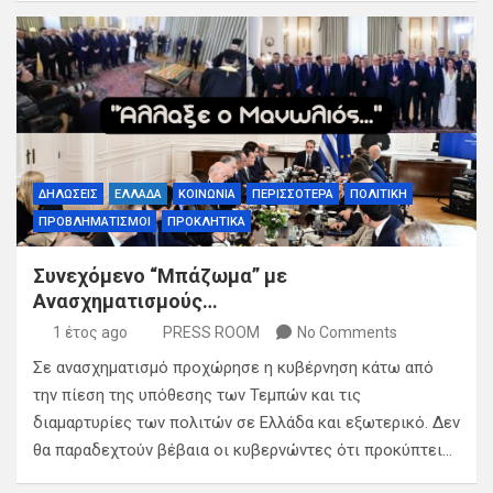
ΔΗΛΩΣΕΙΣ
ΕΛΛΑΔΑ
ΚΟΙΝΩΝΙΑ
ΠΕΡΙΣΣΟΤΕΡΑ
ΠΟΛΙΤΙΚΗ
ΠΡΟΒΛΗΜΑΤΙΣΜΟΙ
ΠΡΟΚΛΗΤΙΚΑ
Συνεχόμενο “Μπάζωμα” με
Ανασχηματισμούς…
1 έτος ago
PRESS ROOM
No Comments
Σε ανασχηματισμό προχώρησε η κυβέρνηση κάτω από
την πίεση της υπόθεσης των Τεμπών και τις
διαμαρτυρίες των πολιτών σε Ελλάδα και εξωτερικό. Δεν
θα παραδεχτούν βέβαια οι κυβερνώντες ότι προκύπτει…