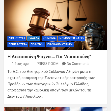
ΔΙΚΑΙΟΣΥΝΗ
ΕΛΛΑΔΑ
ΚΟΙΝΩΝΙΑ
ΝΟΜΟΘΕΣΙΑ (ΦΕΚ)
ΠΕΡΙΣΣΟΤΕΡΑ
ΠΟΛΙΤΙΚΗ
ΠΡΟΒΛΗΜΑΤΙΣΜΟΙ
Η Δικαιοσύνη Ψάχνει… Για “Δικαιοσύνη”
1 έτος ago
PRESS ROOM
No Comments
Το Δ.Σ. του Δικηγορικού Συλλόγου Αθηνών μετά τη
σχετική απόφαση της Συντονιστικής επιτροπής των
Προέδρων των Δικηγορικών Συλλόγων Ελλάδος,
αποφάσισε την καθολική αποχή των μελών του τη
Δευτέρα 7 Απριλίου…