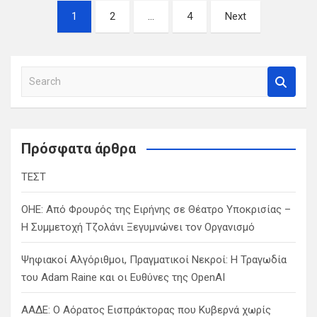
Σελιδοποίηση
1
2
…
4
Next
άρθρων
S
e
a
r
c
Πρόσφατα άρθρα
h
ΤΕΣΤ
ΟΗΕ: Από Φρουρός της Ειρήνης σε Θέατρο Υποκρισίας –
Η Συμμετοχή Τζολάνι Ξεγυμνώνει τον Οργανισμό
Ψηφιακοί Αλγόριθμοι, Πραγματικοί Νεκροί: Η Τραγωδία
του Adam Raine και οι Ευθύνες της OpenAI
ΑΑΔΕ: Ο Αόρατος Εισπράκτορας που Κυβερνά χωρίς