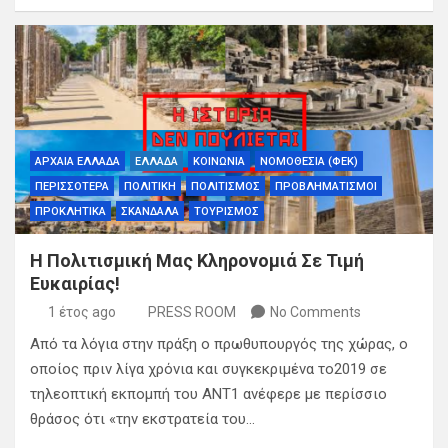
ΑΡΧΑΙΑ ΕΛΛΑΔΑ
ΕΛΛΑΔΑ
ΚΟΙΝΩΝΙΑ
ΝΟΜΟΘΕΣΙΑ (ΦΕΚ)
ΠΕΡΙΣΣΟΤΕΡΑ
ΠΟΛΙΤΙΚΗ
ΠΟΛΙΤΙΣΜΟΣ
ΠΡΟΒΛΗΜΑΤΙΣΜΟΙ
ΠΡΟΚΛΗΤΙΚΑ
ΣΚΑΝΔΑΛΑ
ΤΟΥΡΙΣΜΟΣ
Η Πολιτισμική Μας Κληρονομιά Σε Τιμή
Ευκαιρίας!
1 έτος ago
PRESS ROOM
No Comments
Από τα λόγια στην πράξη ο πρωθυπουργός της χώρας, ο
οποίος πριν λίγα χρόνια και συγκεκριμένα το2019 σε
τηλεοπτική εκπομπή του ΑΝΤ1 ανέφερε με περίσσιο
θράσος ότι «την εκστρατεία του…