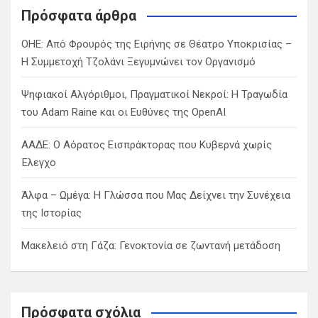
c
Πρόσφατα άρθρα
h
ΟΗΕ: Από Φρουρός της Ειρήνης σε Θέατρο Υποκρισίας –
Η Συμμετοχή Τζολάνι Ξεγυμνώνει τον Οργανισμό
Ψηφιακοί Αλγόριθμοι, Πραγματικοί Νεκροί: Η Τραγωδία
του Adam Raine και οι Ευθύνες της OpenAI
ΑΑΔΕ: Ο Αόρατος Εισπράκτορας που Κυβερνά χωρίς
Έλεγχο
Άλφα – Ωμέγα: Η Γλώσσα που Μας Δείχνει την Συνέχεια
της Ιστορίας
Μακελειό στη Γάζα: Γενοκτονία σε ζωντανή μετάδοση
Πρόσφατα σχόλια