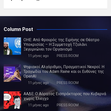
Column Post
ΟΗΕ: Από Φρουρός της Ειρήνης σε Θέατρο
Υποκρισίας – Η Συμμετοχή Τζολάνι
Ξεγυμνώνει τον Οργανισμό
11 μήνες ago
PRESS ROOM
Ψηφιακοί Αλγόριθμοι, Πραγματικοί Νεκροί: Η
Τραγωδία του Adam Raine και οι Ευθύνες της
OpenAI
11 μήνες ago
PRESS ROOM
ΑΑΔΕ: Ο Αόρατος Εισπράκτορας που Κυβερνά
χωρίς Έλεγχο
11 μήνες ago
PRESS ROOM