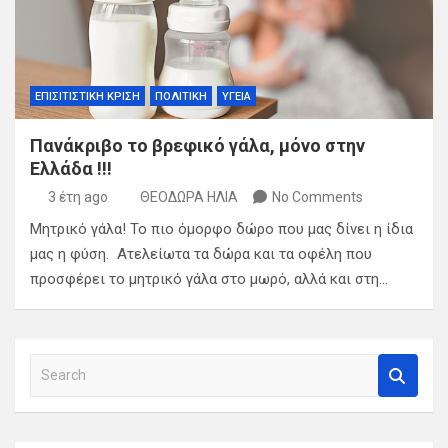
ΕΠΙΣΙΤΙΣΤΙΚΗ ΚΡΙΣΗ
ΠΟΛΙΤΙΚΗ
ΥΓΕΙΑ
Πανάκριβο το βρεφικό γάλα, μόνο στην
Ελλάδα !!!
3 έτη ago
ΘΕΟΔΩΡΑ ΗΛΙΑ
No Comments
Μητρικό γάλα! Το πιο όμορφο δώρο που μας δίνει η ίδια
μας η φύση. Ατελείωτα τα δώρα και τα οφέλη που
προσφέρει το μητρικό γάλα στο μωρό, αλλά και στη…
S
e
a
r