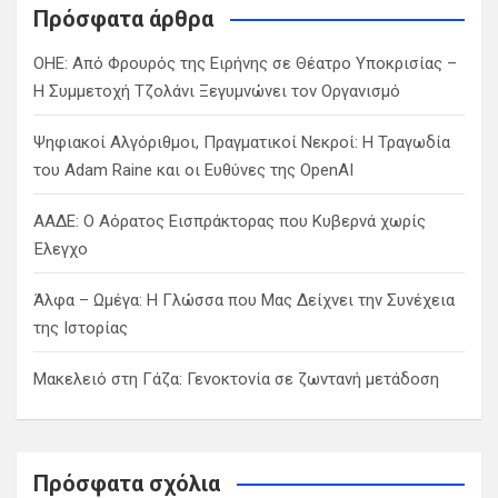
c
Πρόσφατα άρθρα
h
ΟΗΕ: Από Φρουρός της Ειρήνης σε Θέατρο Υποκρισίας –
Η Συμμετοχή Τζολάνι Ξεγυμνώνει τον Οργανισμό
Ψηφιακοί Αλγόριθμοι, Πραγματικοί Νεκροί: Η Τραγωδία
του Adam Raine και οι Ευθύνες της OpenAI
ΑΑΔΕ: Ο Αόρατος Εισπράκτορας που Κυβερνά χωρίς
Έλεγχο
Άλφα – Ωμέγα: Η Γλώσσα που Μας Δείχνει την Συνέχεια
της Ιστορίας
Μακελειό στη Γάζα: Γενοκτονία σε ζωντανή μετάδοση
Πρόσφατα σχόλια