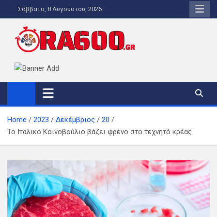
Skip
Σάββατο, 8 Αυγούστου, 2026
to
content
ORA600.GR
Η ΑΛΗΘΙΝΗ ΩΡΑ ΕΝΗΜΕΡΩΣΗΣ
Home
2023
Δεκέμβριος
20
Το Ιταλικό Κοινοβούλιο βάζει φρένο στο τεχνητό κρέας