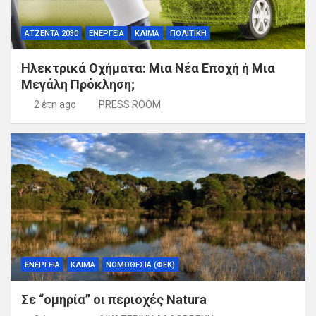
ΑΤΖΕΝΤΑ 2030
ΕΝΕΡΓΕΙΑ
ΚΛΙΜΑ
ΠΟΛΙΤΙΚΗ
Ηλεκτρικά Οχήματα: Μια Νέα Εποχή ή Μια
Μεγάλη Πρόκληση;
2 έτη ago
PRESS ROOM
ΕΝΕΡΓΕΙΑ
ΚΛΙΜΑ
ΝΟΜΟΘΕΣΙΑ (ΦΕΚ)
Σε “ομηρία” οι περιοχές Natura