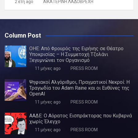
2 έτη ago
ΑΙΚΑΤΕΡΙΝΗ ΛΑΔΟΒΡΕΧΗ
Column Post
ΟΗΕ: Από Φρουρός της Ειρήνης σε Θέατρο
Υποκρισίας – Η Συμμετοχή Τζολάνι
Ξεγυμνώνει τον Οργανισμό
11 μήνες ago
PRESS ROOM
Ψηφιακοί Αλγόριθμοι, Πραγματικοί Νεκροί: Η
Τραγωδία του Adam Raine και οι Ευθύνες της
OpenAI
11 μήνες ago
PRESS ROOM
ΑΑΔΕ: Ο Αόρατος Εισπράκτορας που Κυβερνά
χωρίς Έλεγχο
11 μήνες ago
PRESS ROOM