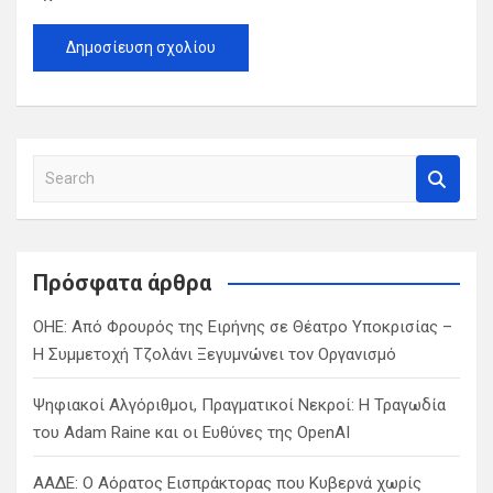
S
e
a
r
c
Πρόσφατα άρθρα
h
ΟΗΕ: Από Φρουρός της Ειρήνης σε Θέατρο Υποκρισίας –
Η Συμμετοχή Τζολάνι Ξεγυμνώνει τον Οργανισμό
Ψηφιακοί Αλγόριθμοι, Πραγματικοί Νεκροί: Η Τραγωδία
του Adam Raine και οι Ευθύνες της OpenAI
ΑΑΔΕ: Ο Αόρατος Εισπράκτορας που Κυβερνά χωρίς