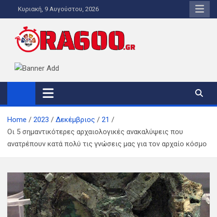
Skip
Κυριακή, 9 Αυγούστου, 2026
to
content
ORA600.GR
Η ΑΛΗΘΙΝΗ ΩΡΑ ΕΝΗΜΕΡΩΣΗΣ
Home
2023
Δεκέμβριος
21
Οι 5 σημαντικότερες αρχαιολογικές ανακαλύψεις που
ανατρέπουν κατά πολύ τις γνώσεις μας για τον αρχαίο κόσμο