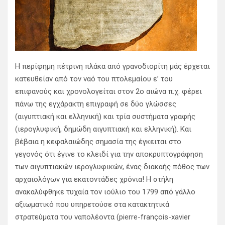
Η περίφημη πέτρινη πλάκα από γρανοδιορίτη μάς έρχεται
κατευθείαν από τον ναό του πτολεμαίου ε’ του
επιφανούς και χρονολογείται στον 2ο αιώνα π.χ. φέρει
πάνω της εγχάρακτη επιγραφή σε δύο γλώσσες
(αιγυπτιακή και ελληνική) και τρία συστήματα γραφής
(ιερογλυφική, δημώδη αιγυπτιακή και ελληνική). Και
βέβαια η κεφαλαιώδης σημασία της έγκειται στο
γεγονός ότι έγινε το κλειδί για την αποκρυπτογράφηση
των αιγυπτιακών ιερογλυφικών, ένας διακαής πόθος των
αρχαιολόγων για εκατοντάδες χρόνια! Η στήλη
ανακαλύφθηκε τυχαία τον ιούλιο του 1799 από γάλλο
αξιωματικό που υπηρετούσε στα κατακτητικά
στρατεύματα του ναπολέοντα (pierre-françois-xavier