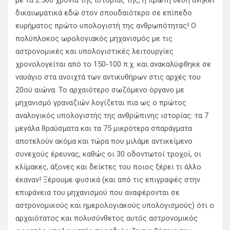
με τα 2.500 χρόνια της ιστορίας της, η πρώτη θέση ανήκει
δικαιωματικά εδώ στον σπουδαιότερο σε επίπεδο
ευρήματος πρώτο υπολογιστή της ανθρωπότητας! Ο
πολύπλοκος ωρολογιακός μηχανισμός με τις
αστρονομικές και υπολογιστικές λειτουργίες
χρονολογείται από το 150-100 π.χ. και ανακαλύφθηκε σε
ναυάγιο στα ανοιχτά των αντικυθήρων στις αρχές του
20ού αιώνα. Το αρχαιότερο σωζόμενο όργανο με
μηχανισμό γραναζιών λογίζεται πια ως ο πρώτος
αναλογικός υπολογιστής της ανθρώπινης ιστορίας: τα 7
μεγάλα θραύσματα και τα 75 μικρότερα σπαράγματα
αποτελούν ακόμα και τώρα που μιλάμε αντικείμενο
συνεχούς έρευνας, καθώς οι 30 οδοντωτοί τροχοί, οι
κλίμακες, άξονες και δείκτες του ποιος ξέρει τι άλλο
έκαναν! Ξέρουμε φυσικά (και από τις επιγραφές στην
επιφάνεια του μηχανισμού που αναφέρονται σε
αστρονομικούς και ημερολογιακούς υπολογισμούς) ότι ο
αρχαιότατος και πολυσύνθετος αυτός αστρονομικός