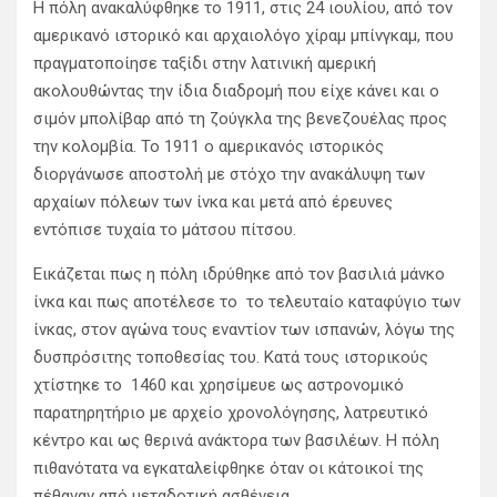
Η πόλη ανακαλύφθηκε το 1911, στις 24 ιουλίου, από τον
αμερικανό ιστορικό και αρχαιολόγο χίραμ μπίνγκαμ, που
πραγματοποίησε ταξίδι στην λατινική αμερική
ακολουθώντας την ίδια διαδρομή που είχε κάνει και ο
σιμόν μπολίβαρ από τη ζούγκλα της βενεζουέλας προς
την κολομβία. Το 1911 ο αμερικανός ιστορικός
διοργάνωσε αποστολή με στόχο την ανακάλυψη των
αρχαίων πόλεων των ίνκα και μετά από έρευνες
εντόπισε τυχαία το μάτσου πίτσου.
Εικάζεται πως η πόλη ιδρύθηκε από τον βασιλιά μάνκο
ίνκα και πως αποτέλεσε το το τελευταίο καταφύγιο των
ίνκας, στον αγώνα τους εναντίον των ισπανών, λόγω της
δυσπρόσιτης τοποθεσίας του. Κατά τους ιστορικούς
χτίστηκε το 1460 και χρησίμευε ως αστρονομικό
παρατηρητήριο με αρχείο χρονολόγησης, λατρευτικό
κέντρο και ως θερινά ανάκτορα των βασιλέων. Η πόλη
πιθανότατα να εγκαταλείφθηκε όταν οι κάτοικοί της
πέθαναν από μεταδοτική ασθένεια