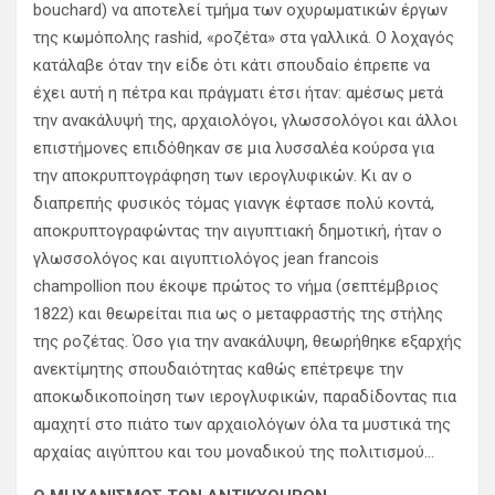
bouchard) να αποτελεί τμήμα των οχυρωματικών έργων
της κωμόπολης rashid, «ροζέτα» στα γαλλικά. Ο λοχαγός
κατάλαβε όταν την είδε ότι κάτι σπουδαίο έπρεπε να
έχει αυτή η πέτρα και πράγματι έτσι ήταν: αμέσως μετά
την ανακάλυψή της, αρχαιολόγοι, γλωσσολόγοι και άλλοι
επιστήμονες επιδόθηκαν σε μια λυσσαλέα κούρσα για
την αποκρυπτογράφηση των ιερογλυφικών. Κι αν ο
διαπρεπής φυσικός τόμας γιανγκ έφτασε πολύ κοντά,
αποκρυπτογραφώντας την αιγυπτιακή δημοτική, ήταν ο
γλωσσολόγος και αιγυπτιολόγος jean francois
champollion που έκοψε πρώτος το νήμα (σεπτέμβριος
1822) και θεωρείται πια ως ο μεταφραστής της στήλης
της ροζέτας. Όσο για την ανακάλυψη, θεωρήθηκε εξαρχής
ανεκτίμητης σπουδαιότητας καθώς επέτρεψε την
αποκωδικοποίηση των ιερογλυφικών, παραδίδοντας πια
αμαχητί στο πιάτο των αρχαιολόγων όλα τα μυστικά της
αρχαίας αιγύπτου και του μοναδικού της πολιτισμού…