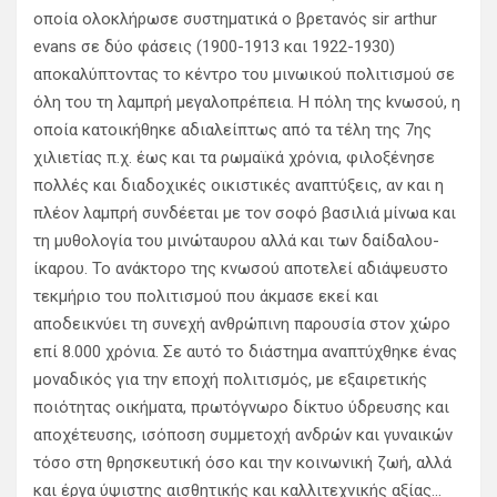
οποία ολοκλήρωσε συστηματικά ο βρετανός sir arthur
evans σε δύο φάσεις (1900-1913 και 1922-1930)
αποκαλύπτοντας το κέντρο του μινωικού πολιτισμού σε
όλη του τη λαμπρή μεγαλοπρέπεια. Η πόλη της kνωσού, η
οποία κατοικήθηκε αδιαλείπτως από τα τέλη της 7ης
χιλιετίας π.χ. έως και τα ρωμαϊκά χρόνια, φιλοξένησε
πολλές και διαδοχικές οικιστικές αναπτύξεις, αν και η
πλέον λαμπρή συνδέεται με τον σοφό βασιλιά μίνωα και
τη μυθολογία του μινώταυρου αλλά και των δαίδαλου-
ίκαρου. Το ανάκτορο της κνωσού αποτελεί αδιάψευστο
τεκμήριο του πολιτισμού που άκμασε εκεί και
αποδεικνύει τη συνεχή ανθρώπινη παρουσία στον χώρο
επί 8.000 χρόνια. Σε αυτό το διάστημα αναπτύχθηκε ένας
μοναδικός για την εποχή πολιτισμός, με εξαιρετικής
ποιότητας οικήματα, πρωτόγνωρο δίκτυο ύδρευσης και
αποχέτευσης, ισόποση συμμετοχή ανδρών και γυναικών
τόσο στη θρησκευτική όσο και την κοινωνική ζωή, αλλά
και έργα ύψιστης αισθητικής και καλλιτεχνικής αξίας…