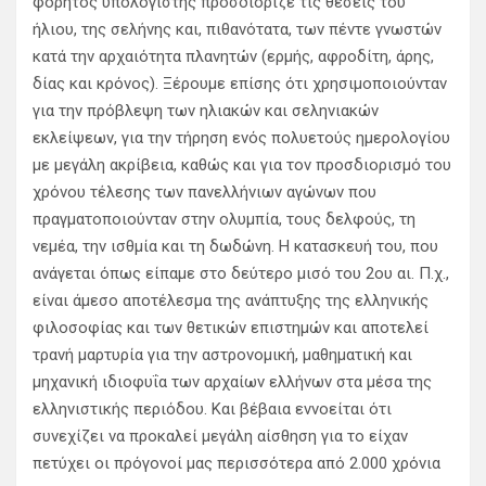
φορητός υπολογιστής προσδιόριζε τις θέσεις του
ήλιου, της σελήνης και, πιθανότατα, των πέντε γνωστών
κατά την αρχαιότητα πλανητών (ερμής, αφροδίτη, άρης,
δίας και κρόνος). Ξέρουμε επίσης ότι χρησιμοποιούνταν
για την πρόβλεψη των ηλιακών και σεληνιακών
εκλείψεων, για την τήρηση ενός πολυετούς ημερολογίου
με μεγάλη ακρίβεια, καθώς και για τον προσδιορισμό του
χρόνου τέλεσης των πανελλήνιων αγώνων που
πραγματοποιούνταν στην ολυμπία, τους δελφούς, τη
νεμέα, την ισθμία και τη δωδώνη. Η κατασκευή του, που
ανάγεται όπως είπαμε στο δεύτερο μισό του 2ου αι. Π.χ.,
είναι άμεσο αποτέλεσμα της ανάπτυξης της ελληνικής
φιλοσοφίας και των θετικών επιστημών και αποτελεί
τρανή μαρτυρία για την αστρονομική, μαθηματική και
μηχανική ιδιοφυΐα των αρχαίων ελλήνων στα μέσα της
ελληνιστικής περιόδου. Και βέβαια εννοείται ότι
συνεχίζει να προκαλεί μεγάλη αίσθηση για το είχαν
πετύχει οι πρόγονοί μας περισσότερα από 2.000 χρόνια